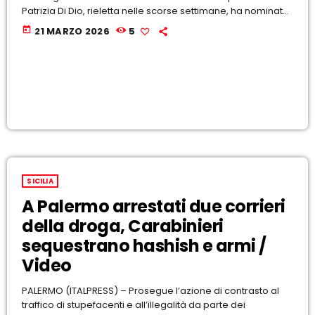
Patrizia Di Dio, rieletta nelle scorse settimane, ha nominato
come vice presidenti Silvano Barraja (Orafi), Antonio
today
21 MARZO 2026
5
Cottone (Fipe), Fabio Gioia (Asc), Vincenzo Salerno (Agenti
di commercio) e Margherita Tomasello (Terziario Donna).
Gli altri componenti di giunta sono Giovanna Analdi
(Cassaro […]
SICILIA
A Palermo arrestati due corrieri
della droga, Carabinieri
sequestrano hashish e armi /
Video
PALERMO (ITALPRESS) – Prosegue l’azione di contrasto al
traffico di stupefacenti e all’illegalità da parte dei