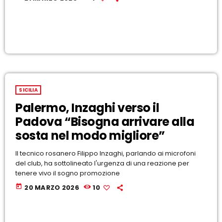
l’arcipelago, con oltre una decine di movimenti tellurici. La
più intensa quella registrata alle ore 2.46 di magnitudo 4.6
a […]
SICILIA
Palermo, Inzaghi verso il
Padova “Bisogna arrivare alla
sosta nel modo migliore”
Il tecnico rosanero Filippo Inzaghi, parlando ai microfoni
del club, ha sottolineato l'urgenza di una reazione per
tenere vivo il sogno promozione
today
20 MARZO 2026
10