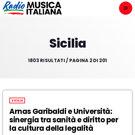
menu
close
ASCOLTA
play_arrow
Sicilia
1803 RISULTATI / PAGINA 2 DI 201
play_arrow
ONAIR
HOME
SICILIA
Arnas Garibaldi e Università:
NOVITÀ DISCOGRAFICHE
sinergia tra sanità e diritto per
I PROGRAMMI
la cultura della legalità