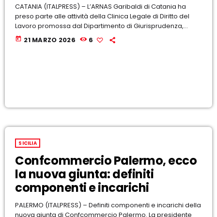
CATANIA (ITALPRESS) – L’ARNAS Garibaldi di Catania ha
COPERTURA
preso parte alle attività della Clinica Legale di Diritto del
Lavoro promossa dal Dipartimento di Giurisprudenza,
I VOLTI DELLA RADIO
nell’ambito delle iniziative di Terza Missione volte alla
today
21 MARZO 2026
6
valorizzazione delle conoscenze e al rafforzamento
LE NOTIZIE
dell’impatto sociale dell’Università sul territorio. La
partecipazione dell’Azienda, spiega una nota, “si inserisce
in un percorso di […]
CONTATTI
SICILIA
Confcommercio Palermo, ecco
la nuova giunta: definiti
componenti e incarichi
PALERMO (ITALPRESS) – Definiti componenti e incarichi della
nuova giunta di Confcommercio Palermo. La presidente