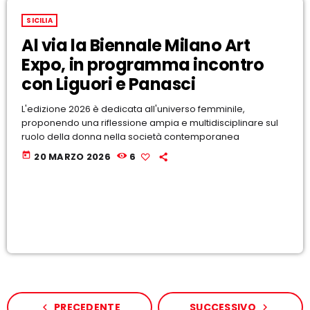
SICILIA
Al via la Biennale Milano Art
Expo, in programma incontro
con Liguori e Panasci
L'edizione 2026 è dedicata all'universo femminile,
proponendo una riflessione ampia e multidisciplinare sul
ruolo della donna nella società contemporanea
today
20 MARZO 2026
6
PRECEDENTE
SUCCESSIVO
navigate_before
navigate_next