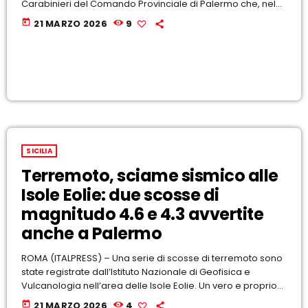
Carabinieri del Comando Provinciale di Palermo che, nel
quartiere Oreto – Villagrazia, hanno messo a segno
today
21 MARZO 2026
9
l’arresto di due corrieri della droga e, in via Villa Rosato,
hanno rinvenuto e sequestrato a carico di ignoti un’arma
clandestina e ingente […]
SICILIA
Terremoto, sciame sismico alle
Isole Eolie: due scosse di
magnitudo 4.6 e 4.3 avvertite
anche a Palermo
ROMA (ITALPRESS) – Una serie di scosse di terremoto sono
state registrate dall’Istituto Nazionale di Geofisica e
Vulcanologia nell’area delle Isole Eolie. Un vero e proprio
sciame sismisco con epicentro in mare che ha interessato
today
21 MARZO 2026
4