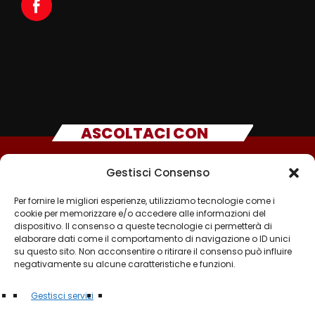
ASCOLTACI CON
Gestisci Consenso
Per fornire le migliori esperienze, utilizziamo tecnologie come i
cookie per memorizzare e/o accedere alle informazioni del
dispositivo. Il consenso a queste tecnologie ci permetterà di
elaborare dati come il comportamento di navigazione o ID unici
su questo sito. Non acconsentire o ritirare il consenso può influire
negativamente su alcune caratteristiche e funzioni.
©2025 - TUTTI I DIRITTI SONO RISERVATI A RADIO
Gestisci servizi
MUSICA ITALIANA