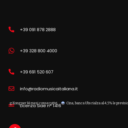
+39 091 878 2888
+39 328 800 4000
+39 691 520 607
info@radiomusicaitaliana.it
 Kong per 14 mesi consecutivi
Cina, banca Ubs rialza al 4,5% le previsioni su c
Licenza Siae n° 1416