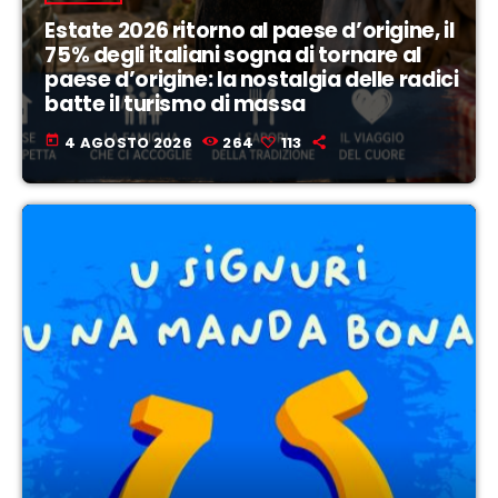
Estate 2026 ritorno al paese d’origine, il
75% degli italiani sogna di tornare al
paese d’origine: la nostalgia delle radici
batte il turismo di massa
today
4 AGOSTO 2026
264
113