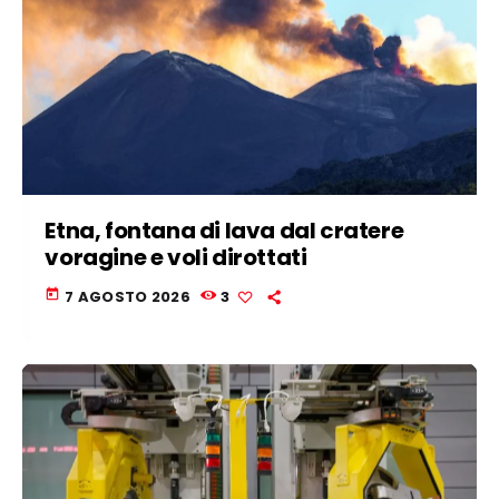
Etna, fontana di lava dal cratere
voragine e voli dirottati
today
7 AGOSTO 2026
3