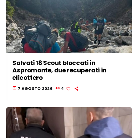
Salvati 18 Scout bloccati in
Aspromonte, due recuperati in
elicottero
today
7 AGOSTO 2026
4