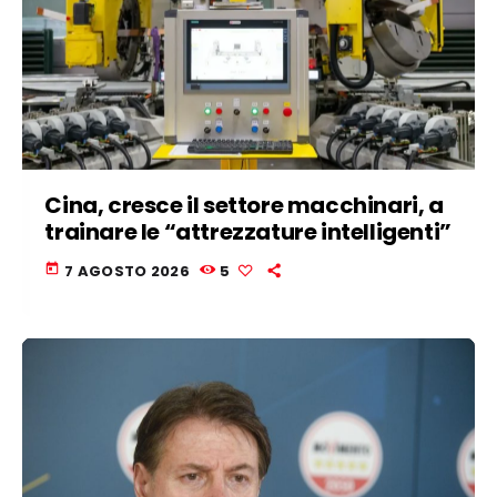
Cina, cresce il settore macchinari, a
trainare le “attrezzature intelligenti”
today
7 AGOSTO 2026
5