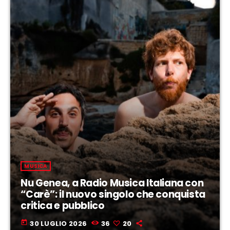
MUSICA
Nu Genea, a Radio Musica Italiana con
“Carè”: il nuovo singolo che conquista
critica e pubblico
today
30 LUGLIO 2026
36
20