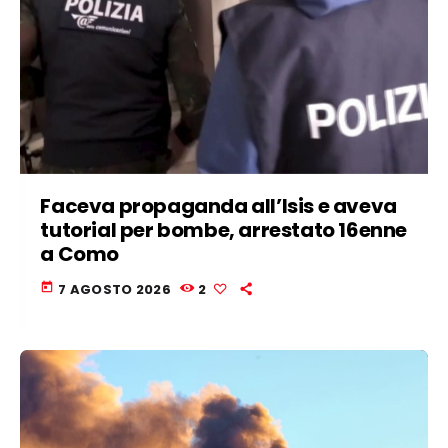
Faceva propaganda all’Isis e aveva
tutorial per bombe, arrestato 16enne
a Como
today
7 AGOSTO 2026
2