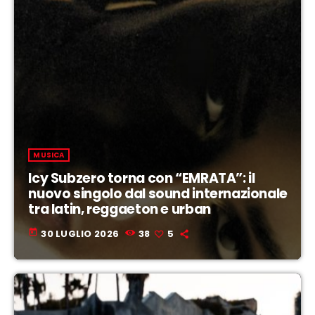
MUSICA
Icy Subzero torna con “EMRATA”: il
nuovo singolo dal sound internazionale
tra latin, reggaeton e urban
today
30 LUGLIO 2026
38
5