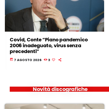
Covid, Conte “Piano pandemico
2006 inadeguato, virus senza
precedenti”
today
7 AGOSTO 2026
3
Novità discografiche