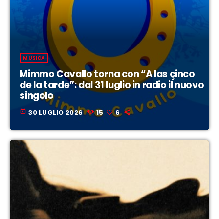
MUSICA
Mimmo Cavallo torna con “A las çinco
de la tarde”: dal 31 luglio in radio il nuovo
singolo
today
30 LUGLIO 2026
15
6