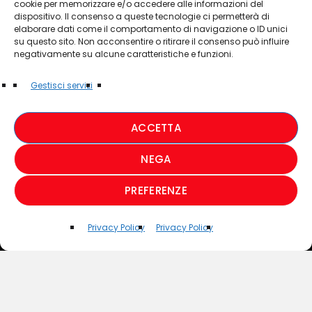
cookie per memorizzare e/o accedere alle informazioni del
Nico Sordelli pubblica “Dubbi”: il nuovo
dispositivo. Il consenso a queste tecnologie ci permetterà di
singolo estivo tra emozioni, leggerezza
elaborare dati come il comportamento di navigazione o ID unici
e sentimenti contrastanti
su questo sito. Non acconsentire o ritirare il consenso può influire
negativamente su alcune caratteristiche e funzioni.
today
30 LUGLIO 2026
8
7
Gestisci servizi
ACCETTA
NEGA
CON 7 KG DI DROGA
SALVATI 18 SCOUT BLOCCA
PREFERENZE
Privacy Policy
Privacy Policy