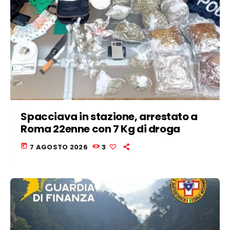
Spacciava in stazione, arrestato a
Roma 22enne con 7 Kg di droga
today
7 AGOSTO 2026
3