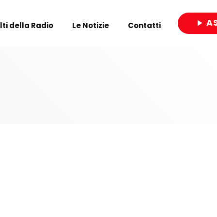
A
play_arrow
olti della Radio
Le Notizie
Contatti
close