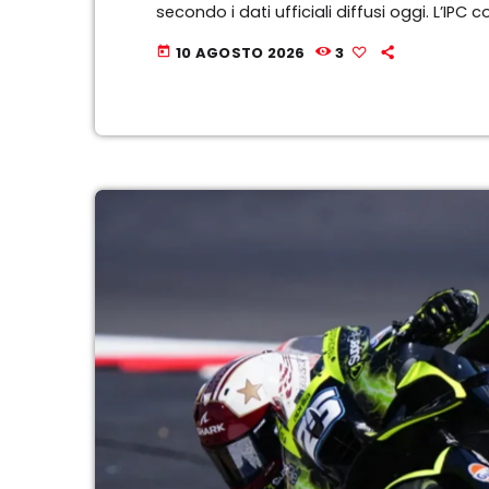
secondo i dati ufficiali diffusi oggi. L’IPC 
è aumentato dello 0,9% su base annua, sec
10 AGOSTO 2026
3
today
(NBS).Influenzato da fattori importati inte
dello 0,1% su base mensile, secondo i […]