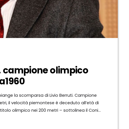
ti, campione olimpico
ma1960
piange la scomparsa di Livio Berruti. Campione
tri, il velocità piemontese è deceduto all’età di
titolo olimpico nei 200 metri – sottolinea il Coni
pecialità tra il 1960 e il 1963. Studente di
a 21 […]