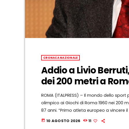
CRONACA NAZIONALE
Addio a Livio Berru
dei 200 metri a Ro
ROMA (ITALPRESS) – Il mondo dello sport 
olimpico ai Giochi di Roma 1960 nei 200 me
87 anni. “Primo atleta europeo a vincere il 
– Berruti è stato primatista mondiale della s
10 AGOSTO 2026
11
today
chimica all’università di Padova, ad appen