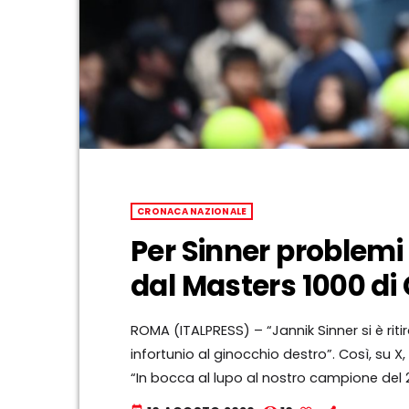
CRONACA NAZIONALE
Per Sinner problemi a
dal Masters 1000 di 
ROMA (ITALPRESS) – “Jannik Sinner si è riti
infortunio al ginocchio destro”. Così, su X,
“In bocca al lupo al nostro campione del 2
prossimo”, hanno aggiunto gli organizzator