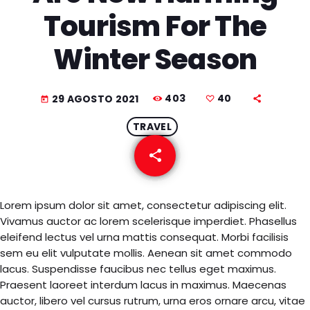
COPERTURA
Tourism For The
I VOLTI DELLA RADIO
Winter Season
LE NOTIZIE
403
40
29 AGOSTO 2021
today
CONTATTI
TRAVEL
share
email
40
Lorem ipsum dolor sit amet, consectetur adipiscing elit.
Vivamus auctor ac lorem scelerisque imperdiet. Phasellus
eleifend lectus vel urna mattis consequat. Morbi facilisis
sem eu elit vulputate mollis. Aenean sit amet commodo
lacus. Suspendisse faucibus nec tellus eget maximus.
Praesent laoreet interdum lacus in maximus. Maecenas
auctor, libero vel cursus rutrum, urna eros ornare arcu, vitae