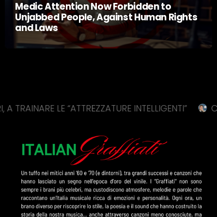
Medic Attention Now Forbidden to
Unjabbed People, Against Human Rights
and Laws
NARE LE “ATTREZZATURE INTELLIGENTI”
COVID, C