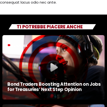
consequat lacus odio nec ante.
TI POTREBBE PIACERE ANCHE
label
BUSINESS
Bond Traders Boosting Attention on Jobs
for Treasuries’ Next Step Opinion