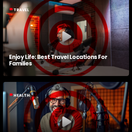
label
TRAVEL
Enjoy Life: Best Travel Locations For
Families
label
HEALTH