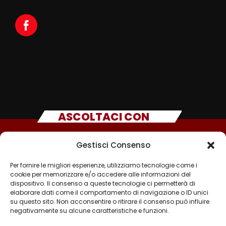
ASCOLTACI CON
Gestisci Consenso
Per fornire le migliori esperienze, utilizziamo tecnologie come i
cookie per memorizzare e/o accedere alle informazioni del
dispositivo. Il consenso a queste tecnologie ci permetterà di
elaborare dati come il comportamento di navigazione o ID unici
su questo sito. Non acconsentire o ritirare il consenso può influire
negativamente su alcune caratteristiche e funzioni.
©2025 - TUTTI I DIRITTI SONO RISERVATI A RADIO