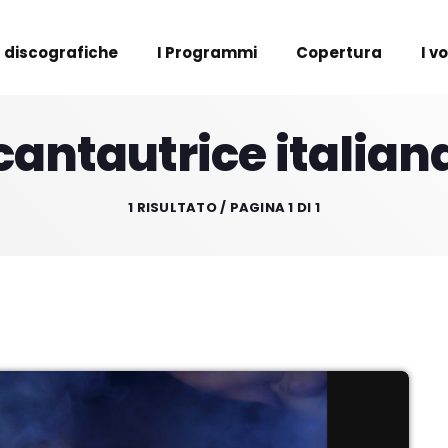
 discografiche
I Programmi
Copertura
I v
cantautrice italian
1 RISULTATO / PAGINA 1 DI 1