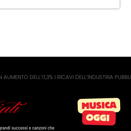
DELL’11,3% I RICAVI DELL’INDUSTRIA PUBBLICITARIA