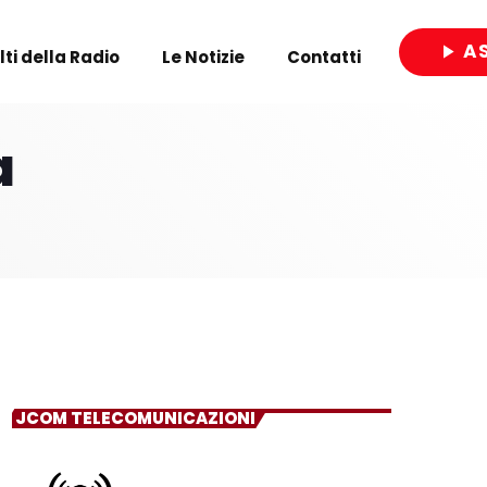
A
play_arrow
olti della Radio
Le Notizie
Contatti
close
a
JCOM TELECOMUNICAZIONI