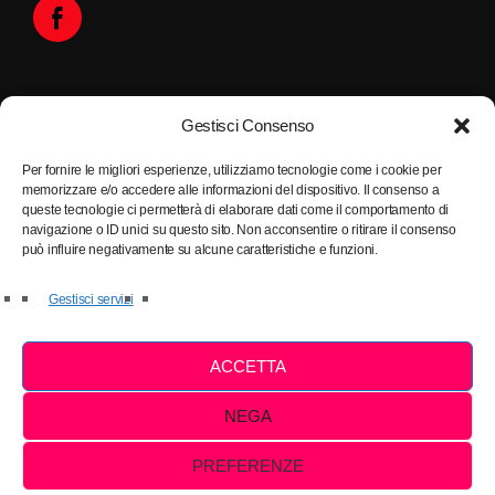
Gestisci Consenso
Per fornire le migliori esperienze, utilizziamo tecnologie come i cookie per
memorizzare e/o accedere alle informazioni del dispositivo. Il consenso a
queste tecnologie ci permetterà di elaborare dati come il comportamento di
Ascoltaci con
navigazione o ID unici su questo sito. Non acconsentire o ritirare il consenso
può influire negativamente su alcune caratteristiche e funzioni.
Gestisci servizi
ACCETTA
NEGA
©2025 - Tutti i diritti sono riservati a Radio Musica Italiana
PREFERENZE
PRIVACY POLICY