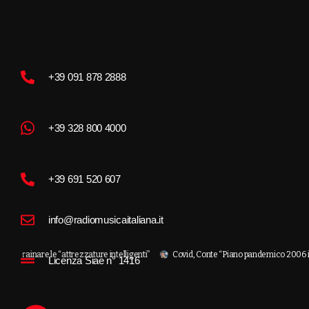
+39 091 878 2888
+39 328 800 4000
+39 691 520 607
info@radiomusicaitaliana.it
rainare le “attrezzature intelligenti”
Covid, Conte “Piano pandemico 2006 inadegu
Licenza Siae n° 1416