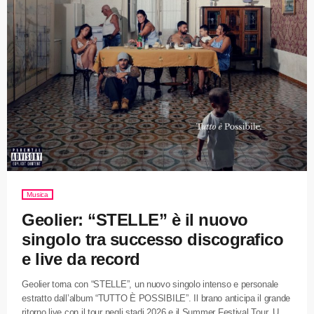
Copertura
I volti della Radio
Le Notizie
Contatti
Musica
Geolier: “STELLE” è il nuovo
singolo tra successo discografico
e live da record
Geolier torna con “STELLE”, un nuovo singolo intenso e personale
estratto dall’album “TUTTO È POSSIBILE”. Il brano anticipa il grande
ritorno live con il tour negli stadi 2026 e il Summer Festival Tour. Un