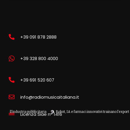
+39 091 878 2888
+39 328 800 4000
+39 691 520 607
info@radiomusicaitaliana.it
’industria pubblicitaria
Robot, IA e farmaci innovativi trainano l’export della C
Licenza Siae n° 1416