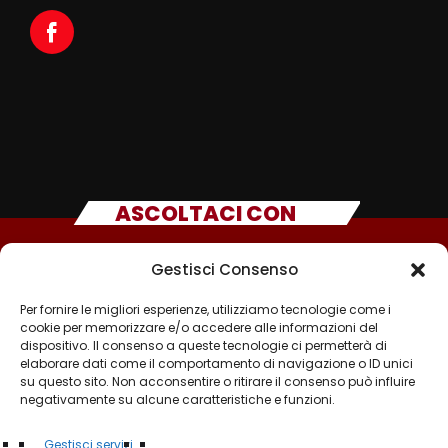
ASCOLTACI CON
Gestisci Consenso
Per fornire le migliori esperienze, utilizziamo tecnologie come i
cookie per memorizzare e/o accedere alle informazioni del
dispositivo. Il consenso a queste tecnologie ci permetterà di
elaborare dati come il comportamento di navigazione o ID unici
su questo sito. Non acconsentire o ritirare il consenso può influire
negativamente su alcune caratteristiche e funzioni.
©2025 - TUTTI I DIRITTI SONO RISERVATI A RADIO
Gestisci servizi