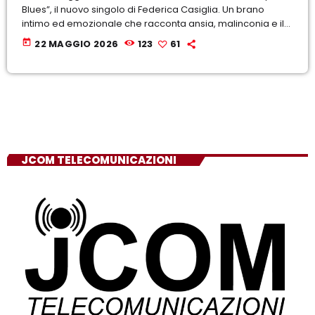
Blues”, il nuovo singolo di Federica Casiglia. Un brano
intimo ed emozionale che racconta ansia, malinconia e il
bisogno di fermarsi per ritrovare sé stessi.
today
22 MAGGIO 2026
123
61
JCOM TELECOMUNICAZIONI