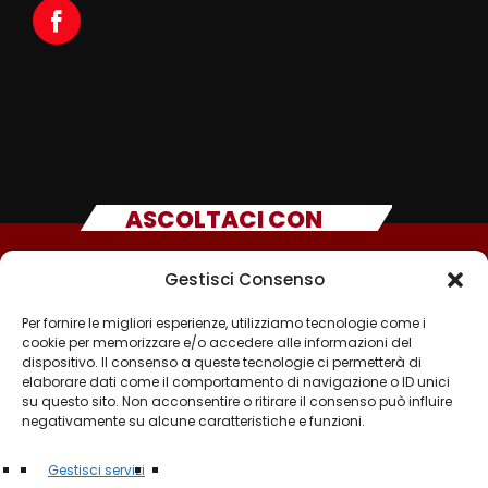
ASCOLTACI CON
Gestisci Consenso
Per fornire le migliori esperienze, utilizziamo tecnologie come i
cookie per memorizzare e/o accedere alle informazioni del
dispositivo. Il consenso a queste tecnologie ci permetterà di
elaborare dati come il comportamento di navigazione o ID unici
su questo sito. Non acconsentire o ritirare il consenso può influire
negativamente su alcune caratteristiche e funzioni.
©2025 - TUTTI I DIRITTI SONO RISERVATI A RADIO
Gestisci servizi