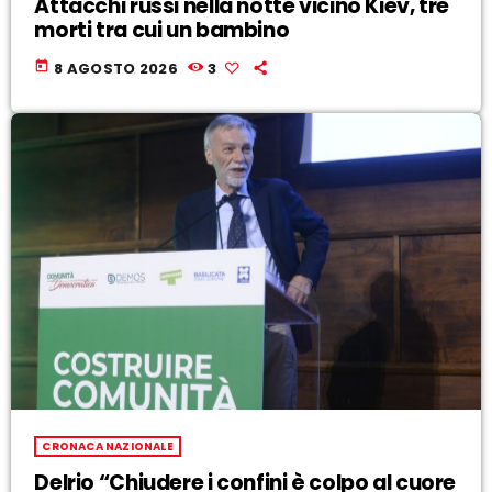
Attacchi russi nella notte vicino Kiev, tre
morti tra cui un bambino
today
8 AGOSTO 2026
3
CRONACA NAZIONALE
Delrio “Chiudere i confini è colpo al cuore