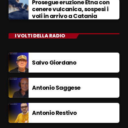
Prosegue eruzione Etna con
cenere vulcanica, sospesi i
voli in arrivo a Catania
I VOLTI DELLA RADIO
Salvo Giordano
Antonio Saggese
Antonio Restivo