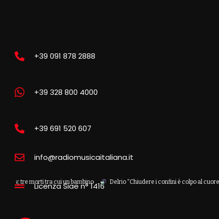
+39 091 878 2888
+39 328 800 4000
+39 691 520 607
info@radiomusicaitaliana.it
tre morti tra cui un bambino
Delrio “Chiudere i confini è colpo al cuore dell’Eur
Licenza Siae n° 1416