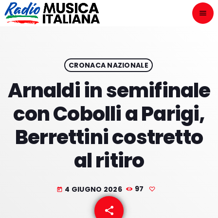
menu
close
ASCOLTA
play_arrow
CRONACA NAZIONALE
Arnaldi in semifinale
play_arrow
ONAIR
con Cobolli a Parigi,
Berrettini costretto
al ritiro
HOME
NOVITÀ DISCOGRAFICHE
4 GIUGNO 2026
97
today
I PROGRAMMI
share
email