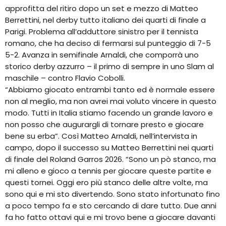
approfitta del ritiro dopo un set e mezzo di Matteo
Berrettini, nel derby tutto italiano dei quarti di finale a
Parigi. Problema all’adduttore sinistro per il tennista
romano, che ha deciso di fermarsi sul punteggio di 7-5
5-2. Avanza in semifinale Arnaldi, che comporrà uno
storico derby azzurro – il primo di sempre in uno Slam al
maschile – contro Flavio Cobolli.
“Abbiamo giocato entrambi tanto ed è normale essere
non al meglio, ma non avrei mai voluto vincere in questo
modo. Tutti in Italia stiamo facendo un grande lavoro e
non posso che augurargli di tornare presto e giocare
bene su erba”. Così Matteo Arnaldi, nell’intervista in
campo, dopo il successo su Matteo Berrettini nei quarti
di finale del Roland Garros 2026. “Sono un pò stanco, ma
mi alleno e gioco a tennis per giocare queste partite e
questi tornei. Oggi ero più stanco delle altre volte, ma
sono qui e mi sto divertendo. Sono stato infortunato fino
a poco tempo fa e sto cercando di dare tutto. Due anni
fa ho fatto ottavi qui e mi trovo bene a giocare davanti