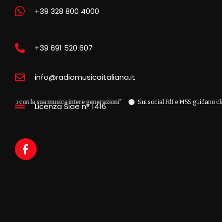
+39 328 800 4000
+39 691 520 607
info@radiomusicaitaliana.it
la sua musica intere generazioni”
Sui social FdI e M5S guidano classifica p
Licenza Siae n° 1416