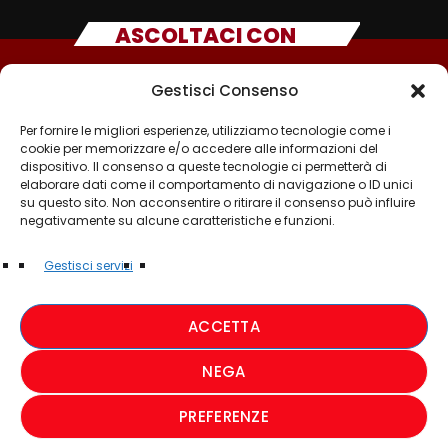
ASCOLTACI CON
Gestisci Consenso
Per fornire le migliori esperienze, utilizziamo tecnologie come i
cookie per memorizzare e/o accedere alle informazioni del
dispositivo. Il consenso a queste tecnologie ci permetterà di
elaborare dati come il comportamento di navigazione o ID unici
su questo sito. Non acconsentire o ritirare il consenso può influire
negativamente su alcune caratteristiche e funzioni.
©2025 - TUTTI I DIRITTI SONO RISERVATI A RADIO
Gestisci servizi
MUSICA ITALIANA
ACCETTA
PRIVACY POLICY
NEGA
COOKIE POLICY
PREFERENZE
CREDIT