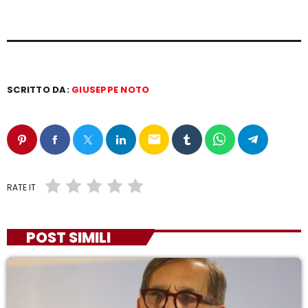
SCRITTO DA:
GIUSEPPE NOTO
email
RATE IT
POST SIMILI