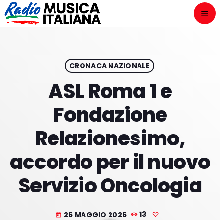
menu
close
ASCOLTA
play_arrow
CRONACA NAZIONALE
ASL Roma 1 e
play_arrow
ONAIR
Fondazione
Relazionesimo,
accordo per il nuovo
HOME
Servizio Oncologia
NOVITÀ DISCOGRAFICHE
I PROGRAMMI
26 MAGGIO 2026
13
today