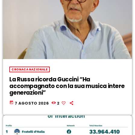
CRONACA NAZIONALE
La Russa ricorda Guccini “Ha
accompagnato con la sua musica intere
generazioni”
today
7 AGOSTO 2026
2