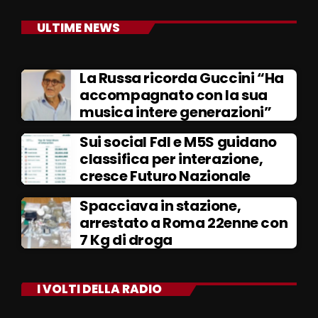
ULTIME NEWS
La Russa ricorda Guccini “Ha
accompagnato con la sua
musica intere generazioni”
Sui social FdI e M5S guidano
classifica per interazione,
cresce Futuro Nazionale
Spacciava in stazione,
arrestato a Roma 22enne con
7 Kg di droga
I VOLTI DELLA RADIO