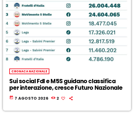
CRONACA NAZIONALE
Sui social FdI e M5S guidano classifica
per interazione, cresce Futuro Nazionale
today
7 AGOSTO 2026
2