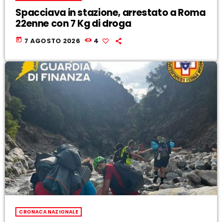
Spacciava in stazione, arrestato a Roma
22enne con 7 Kg di droga
today
7 AGOSTO 2026
4
CRONACA NAZIONALE