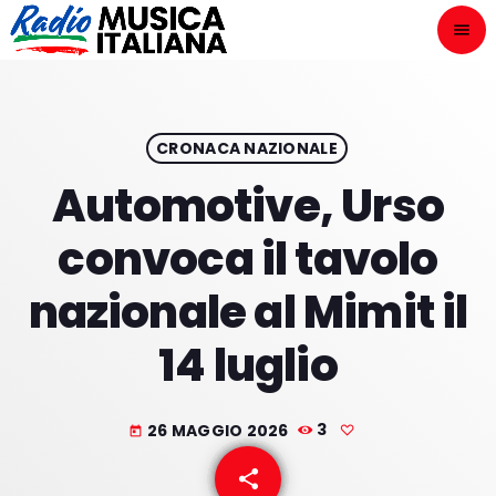
menu
close
ASCOLTA
play_arrow
CRONACA NAZIONALE
Automotive, Urso
play_arrow
ONAIR
convoca il tavolo
nazionale al Mimit il
14 luglio
HOME
NOVITÀ DISCOGRAFICHE
26 MAGGIO 2026
3
today
I PROGRAMMI
share
email