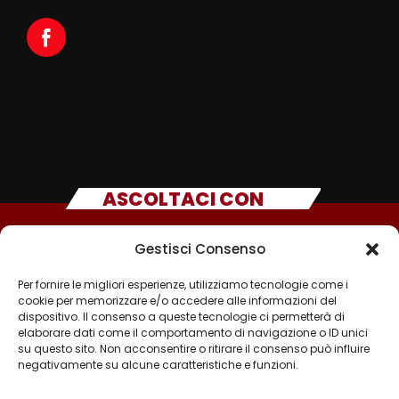
ASCOLTACI CON
Gestisci Consenso
Per fornire le migliori esperienze, utilizziamo tecnologie come i
cookie per memorizzare e/o accedere alle informazioni del
dispositivo. Il consenso a queste tecnologie ci permetterà di
elaborare dati come il comportamento di navigazione o ID unici
su questo sito. Non acconsentire o ritirare il consenso può influire
negativamente su alcune caratteristiche e funzioni.
©2025 - TUTTI I DIRITTI SONO RISERVATI A RADIO