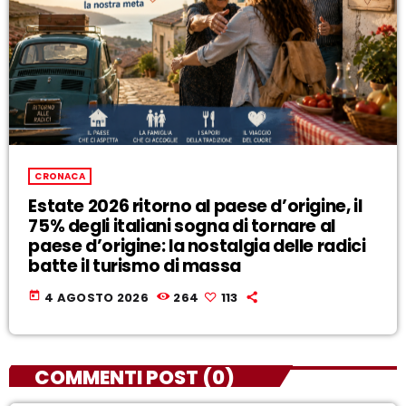
CRONACA
Estate 2026 ritorno al paese d’origine, il
75% degli italiani sogna di tornare al
paese d’origine: la nostalgia delle radici
batte il turismo di massa
today
4 AGOSTO 2026
264
113
COMMENTI POST (0)