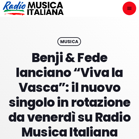
menu
close
ASCOLTA
play_arrow
MUSICA
Benji & Fede
play_arrow
ONAIR
lanciano “Viva la
Vasca”: il nuovo
singolo in rotazione
HOME
da venerdì su Radio
NOVITÀ DISCOGRAFICHE
Musica Italiana
I PROGRAMMI