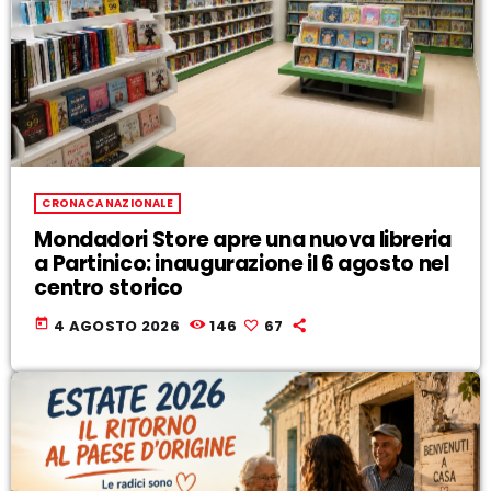
CRONACA NAZIONALE
Mondadori Store apre una nuova libreria
a Partinico: inaugurazione il 6 agosto nel
centro storico
today
4 AGOSTO 2026
146
67