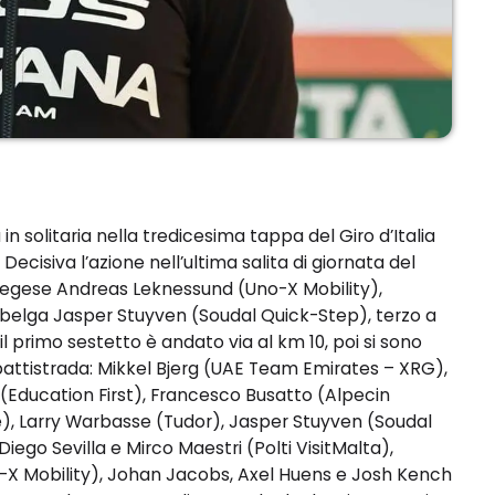
n solitaria nella tredicesima tappa del Giro d’Italia
Decisiva l’azione nell’ultima salita di giornata del
vegese Andreas Leknessund (Uno-X Mobility),
 il belga Jasper Stuyven (Soudal Quick-Step), terzo a
il primo sestetto è andato via al km 10, poi si sono
5 battistrada: Mikkel Bjerg (UAE Team Emirates – XRG),
(Education First), Francesco Busatto (Alpecin
), Larry Warbasse (Tudor), Jasper Stuyven (Soudal
ego Sevilla e Mirco Maestri (Polti VisitMalta),
X Mobility), Johan Jacobs, Axel Huens e Josh Kench