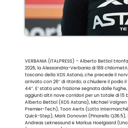
VERBANIA (ITALPRESS) – Alberto Bettiol trionfa i
2026, la Alessandria-Verbania di 189 chilometri. 
toscano della XDS Astana, che precede il nor
arrivato con 26″ di ritardo; a chiudere il podio
44″. E’ stata una frazione segnata dalle fughe, 
aggiunti altri nove corridori per un totale di 1
Alberto Bettiol (XDS Astana), Michael Valgren 
Premier-Tech), Toon Aerts (Lotto Intermarchè
Quick-Step), Mark Donovan (Pinarello Q36.5), Di
Andreas Leknessund e Markus Hoelgaard (Uno-