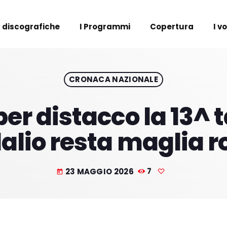
 discografiche
I Programmi
Copertura
I v
CRONACA NAZIONALE
per distacco la 13^ 
lalio resta maglia r
23 MAGGIO 2026
7
today