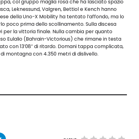
tappa, col gruppo maglia rosa che ha lasciato spazio
ngiasca, Leknessund, Valgren, Bettiol e Kench hanno
ese della Uno-X Mobility ha tentato l’affondo, ma lo
rlo poco prima dello scollinamento. Sulla discesa
vi per la vittoria finale. Nulla cambia per quanto
so Eulalio (Bahrain-Victorious) che rimane in testa
rivato con 13’08” di ritardo. Domani tappa complicata,
 di montagna con 4.350 metri di dislivello.