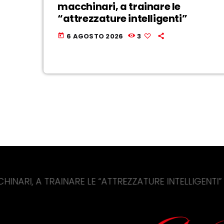
macchinari, a trainare le
“attrezzature intelligenti”
6 AGOSTO 2026
3
today
RAINARE LE “ATTREZZATURE INTELLIGENTI”
COV