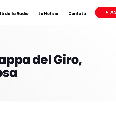
A
play_arrow
olti della Radio
Le Notizie
Contatti
close
tappa del Giro,
osa