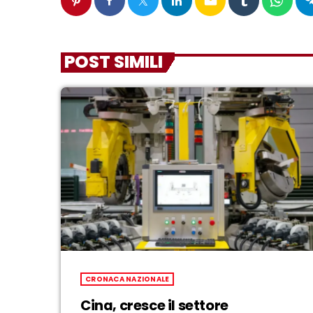
email
POST SIMILI
CRONACA NAZIONALE
Cina, cresce il settore