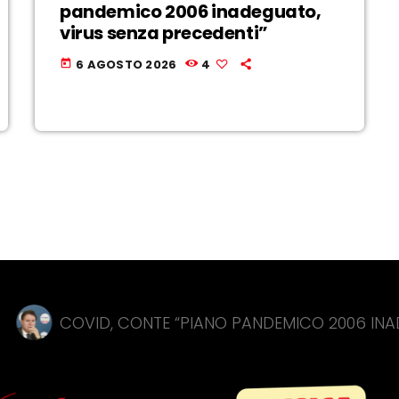
pandemico 2006 inadeguato,
virus senza precedenti”
6 AGOSTO 2026
4
today
ID, CONTE “PIANO PANDEMICO 2006 INADEGUATO, V