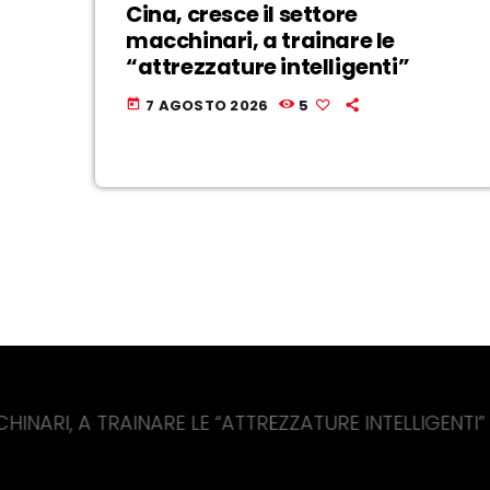
Cina, cresce il settore
macchinari, a trainare le
“attrezzature intelligenti”
7 AGOSTO 2026
5
today
RAINARE LE “ATTREZZATURE INTELLIGENTI”
COV