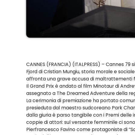
CANNES (FRANCIA) (ITALPRESS) – Cannes 79 sigi
Fjord di Cristian Mungiu, storia morale e sociale
affronta una grave accusa di maltrattementi fam
Il Grand Prix è andato al film Minotaur di Andre
assegnato a The Dreamed Adventure della reg
La cerimonia di premiazione ha portato comunq
presieduta dal maestro sudcoreano Park Chan-w
dalla giuria è parso tangibile con i Premi dell
coppie di attori: sul versante femminile ci son
Pierfrancesco Favino come protagoniste di “So