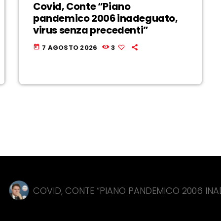
Covid, Conte “Piano
pandemico 2006 inadeguato,
virus senza precedenti”
7 AGOSTO 2026
3
today
ID, CONTE “PIANO PANDEMICO 2006 INADEGUATO, V