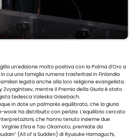
lla un’edizione molto positiva con la Palma d’Oro a
 in cui una famiglia rumena trasferitasi in Finlandia
iliari legata anche alla loro religione evangelista.
y Zvyagintsev, mentre il Premio della Giuria è stato
ista tedesca Valeska Grisebach.
ue in dote un palmarès equilibrato, che la giuria
ook ha distribuito con perizia. L’equilibrio cercato
e interpretazioni, che hanno tenuto insieme due
o Virginie Efira e Tao Okamoto, premiate da
udain” (All of a Sudden) di Ryusuke Hamaguchi,