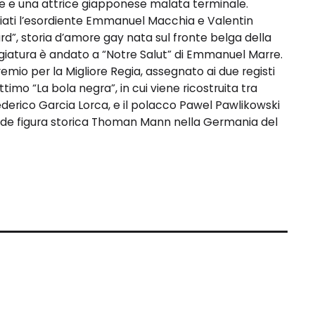
se e una attrice giapponese malata terminale.
miati l’esordiente Emmanuel Macchia e Valentin
d”, storia d’amore gay nata sul fronte belga della
giatura è andato a “Notre Salut” di Emmanuel Marre.
emio per la Migliore Regia, assegnato ai due registi
timo “La bola negra”, in cui viene ricostruita tra
Federico Garcia Lorca, e il polacco Pawel Pawlikowski
rande figura storica Thoman Mann nella Germania del