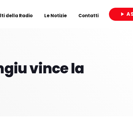
A
play_arrow
olti della Radio
Le Notizie
Contatti
close
ngiu vince la