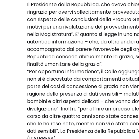
Il Presidente della Repubblica, che aveva chie
ringrazia per avervi sollecitamente provveduto
con rispetto delle conclusioni della Procura Gen
motivi per una rivalutazione del provvediment
nella Magistratura”. E’ quanto si legge in una n
autentica informazione – che, da oltre undici
accompagnata dal parere favorevole degli organ
Repubblica concede abitualmente la grazia, sen
finalità umanitarie della grazia”.
“Per opportuna informazione”, il Colle aggiunge c
non si è discostato dai comportamenti abitual
parte dei casi di concessione di grazia non vi
ragione della presenza di dati sensibili – malatt
bambini e altri aspetti delicati – che vanno d
divulgazione”. Inoltre “per offrire un preciso 
corso da oltre quattro anni sono state concess
che le ha rese note, mentre non vi è stato co
dati sensibili”. La Presidenza della Repubblica “o
(ITALPRESS).