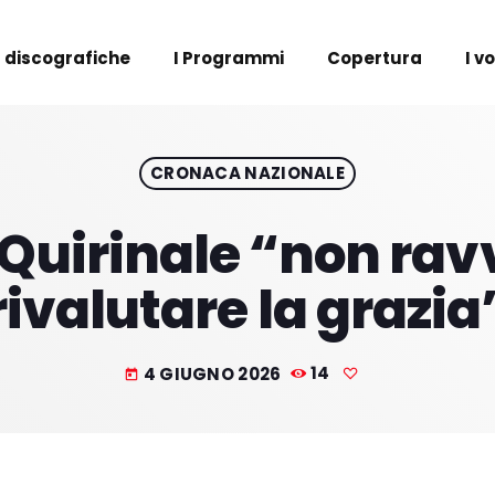
 discografiche
I Programmi
Copertura
I v
CRONACA NAZIONALE
 Quirinale “non rav
rivalutare la grazia
4 GIUGNO 2026
14
today