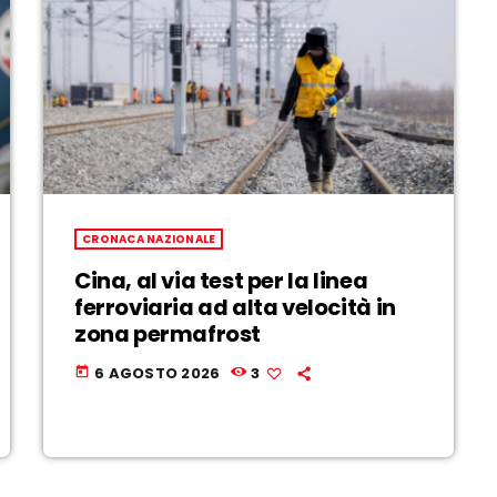
CRONACA NAZIONALE
Cina, al via test per la linea
ferroviaria ad alta velocità in
zona permafrost
6 AGOSTO 2026
3
today