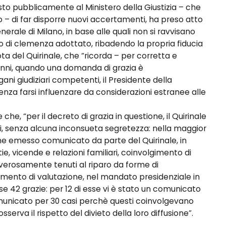
sto pubblicamente al Ministero della Giustizia – che
 – di far disporre nuovi accertamenti, ha preso atto
erale di Milano, in base alle quali non si ravvisano
o di clemenza adottato, ribadendo la propria fiducia
ota del Quirinale, che “ricorda – per corretta e
 anni, quando una domanda di grazia è
i giudiziari competenti, il Presidente della
za farsi influenzare da considerazioni estranee alle
he, “per il decreto di grazia in questione, il Quirinale
i, senza alcuna inconsueta segretezza: nella maggior
ene emesso comunicato da parte del Quirinale, in
ie, vicende e relazioni familiari, coinvolgimento di
overosamente tenuti al riparo da forme di
elemento di valutazione, nel mandato presidenziale in
e 42 grazie: per 12 di esse vi è stato un comunicato
municato per 30 casi perchè questi coinvolgevano
sserva il rispetto del divieto della loro diffusione”.