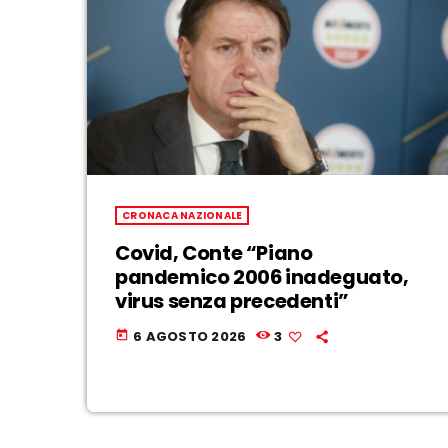
CRONACA NAZIONALE
Covid, Conte “Piano
pandemico 2006 inadeguato,
virus senza precedenti”
6 AGOSTO 2026
3
today