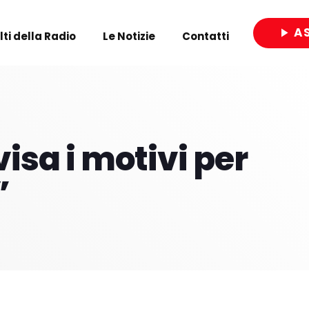
A
play_arrow
olti della Radio
Le Notizie
Contatti
close
visa i motivi per
”