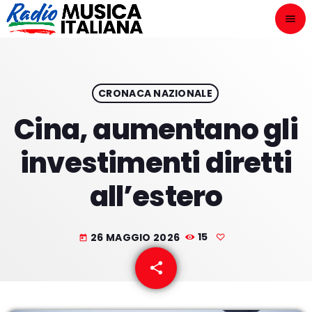
menu
close
ASCOLTA
play_arrow
CRONACA NAZIONALE
Cina, aumentano gli
play_arrow
ONAIR
investimenti diretti
all’estero
HOME
26 MAGGIO 2026
15
today
NOVITÀ DISCOGRAFICHE
share
email
I PROGRAMMI