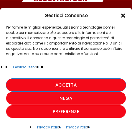
Gestisci Consenso
Per fornire le migliori esperienze, utilizziamo tecnologie come i
cookie per memorizzare e/o accedere alle informazioni del
dispositivo. Il consenso a queste tecnologie ci permetterà di
elaborare dati come il comportamento di navigazione o ID unici
su questo sito. Non acconsentire o ritirare il consenso può influire
negativamente su alcune caratteristiche e funzioni.
©2025 - TUTTI I DIRITTI SONO RISERVATI A RADIO
Gestisci servizi
MUSICA ITALIANA
ACCETTA
PRIVACY POLICY
NEGA
COOKIE POLICY
PREFERENZE
CREDIT
Privacy Policy
Privacy Policy