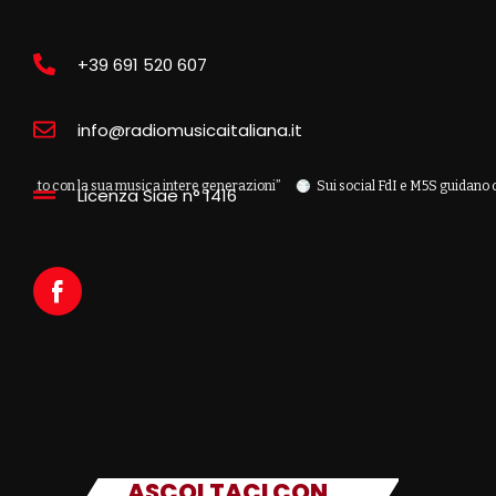
+39 691 520 607
info@radiomusicaitaliana.it
n la sua musica intere generazioni”
Sui social FdI e M5S guidano classifica
Licenza Siae n° 1416
ASCOLTACI CON