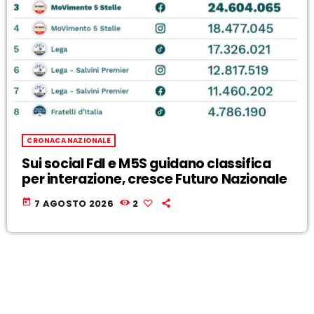
CRONACA NAZIONALE
Sui social FdI e M5S guidano classifica
per interazione, cresce Futuro Nazionale
today
7 AGOSTO 2026
2