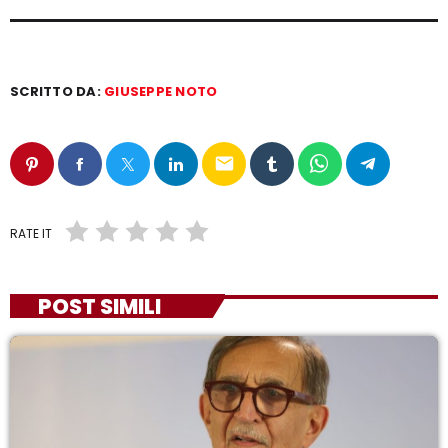
SCRITTO DA:
GIUSEPPE NOTO
email
RATE IT
POST SIMILI