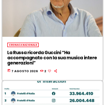
CRONACA NAZIONALE
La Russa ricorda Guccini “Ha
accompagnato con la sua musica intere
generazioni”
today
7 AGOSTO 2026
2