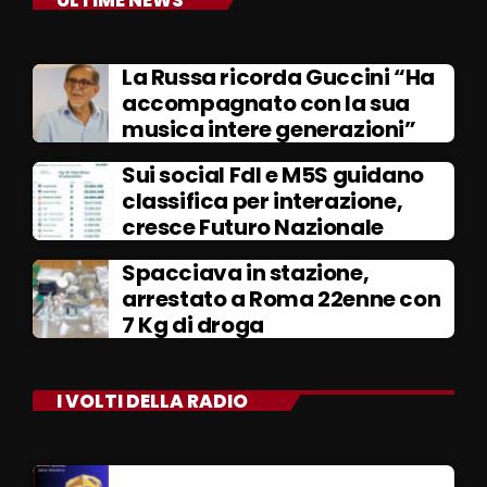
La Russa ricorda Guccini “Ha
accompagnato con la sua
musica intere generazioni”
Sui social FdI e M5S guidano
classifica per interazione,
cresce Futuro Nazionale
Spacciava in stazione,
arrestato a Roma 22enne con
7 Kg di droga
I VOLTI DELLA RADIO