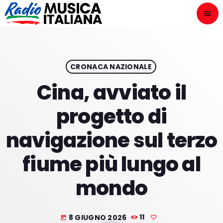
menu
close
ASCOLTA
play_arrow
CRONACA NAZIONALE
Cina, avviato il
play_arrow
ONAIR
progetto di
navigazione sul terzo
fiume più lungo al
HOME
mondo
NOVITÀ DISCOGRAFICHE
I PROGRAMMI
8 GIUGNO 2026
11
today