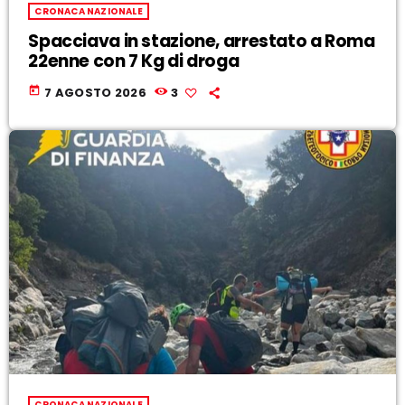
CRONACA NAZIONALE
Spacciava in stazione, arrestato a Roma
22enne con 7 Kg di droga
today
7 AGOSTO 2026
3
CRONACA NAZIONALE