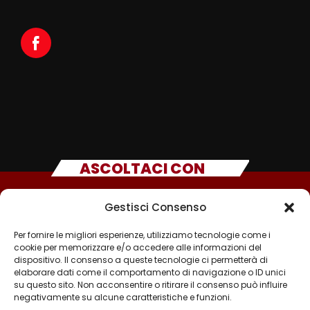
ASCOLTACI CON
Gestisci Consenso
Per fornire le migliori esperienze, utilizziamo tecnologie come i
cookie per memorizzare e/o accedere alle informazioni del
dispositivo. Il consenso a queste tecnologie ci permetterà di
elaborare dati come il comportamento di navigazione o ID unici
su questo sito. Non acconsentire o ritirare il consenso può influire
negativamente su alcune caratteristiche e funzioni.