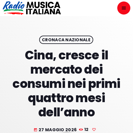
menu
close
ASCOLTA
play_arrow
CRONACA NAZIONALE
Cina, cresce il
play_arrow
ONAIR
mercato dei
consumi nei primi
quattro mesi
HOME
dell’anno
NOVITÀ DISCOGRAFICHE
I PROGRAMMI
27 MAGGIO 2026
12
today