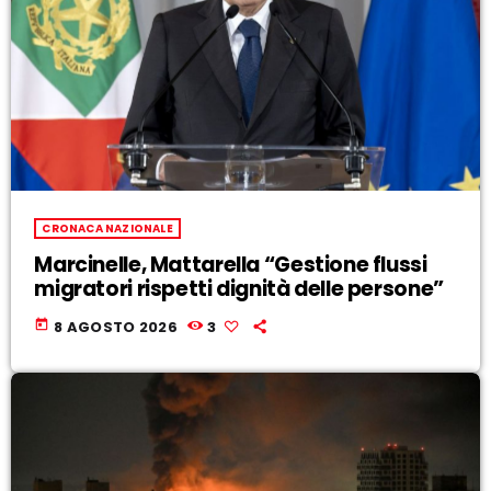
CRONACA NAZIONALE
Marcinelle, Mattarella “Gestione flussi
migratori rispetti dignità delle persone”
today
8 AGOSTO 2026
3