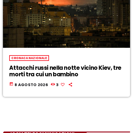
CRONACA NAZIONALE
Attacchi russi nella notte vicino Kiev, tre
morti tra cui un bambino
today
8 AGOSTO 2026
3