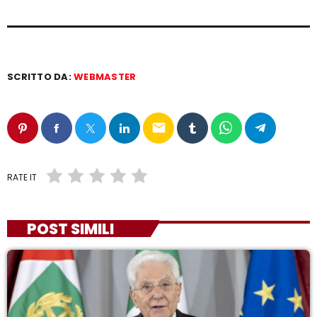
SCRITTO DA:
WEBMASTER
email
RATE IT
POST SIMILI