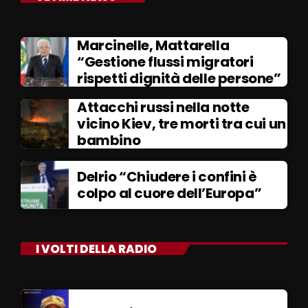
Marcinelle, Mattarella
“Gestione flussi migratori
rispetti dignità delle persone”
Attacchi russi nella notte
vicino Kiev, tre morti tra cui un
bambino
Delrio “Chiudere i confini è
colpo al cuore dell’Europa”
I VOLTI DELLA RADIO