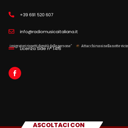
+39 691 520 607
info@radiomusicaitaliana.it
gratori rispetti dignità delle persone”
Attacchi russi nella notte vicino Kiev, 
Licenza Siae n° 1416
ASCOLTACI CON