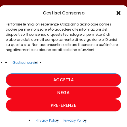
Gestisci Consenso
Per fornire le migliori esperienze, utilizziamo tecnologie come i
cookie per memorizzare e/o accedere alle informazioni del
dispositivo. Il consenso a queste tecnologie ci permetterà di
elaborare dati come il comportamento di navigazione o ID unici
su questo sito. Non acconsentire o ritirare il consenso può influire
negativamente su alcune caratteristiche e funzioni.
©2025 - TUTTI I DIRITTI SONO RISERVATI A RADIO
Gestisci servizi
MUSICA ITALIANA
ACCETTA
PRIVACY POLICY
NEGA
COOKIE POLICY
PREFERENZE
CREDIT
Privacy Policy
Privacy Policy