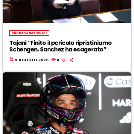
CRONACA NAZIONALE
Tajani “Finito il pericolo ripristiniamo
Schengen, Sanchez ha esagerato”
today
9 AGOSTO 2026
8