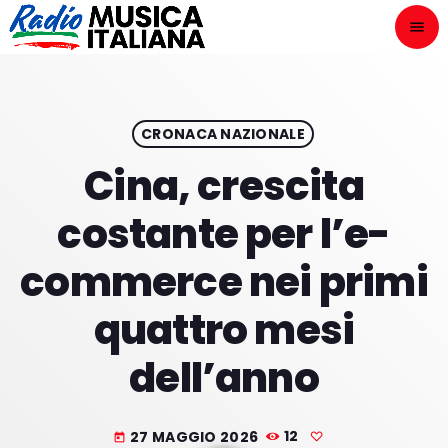
menu
close
ASCOLTA
play_arrow
CRONACA NAZIONALE
Cina, crescita
play_arrow
ONAIR
costante per l’e-
commerce nei primi
quattro mesi
HOME
dell’anno
NOVITÀ DISCOGRAFICHE
I PROGRAMMI
27 MAGGIO 2026
12
today