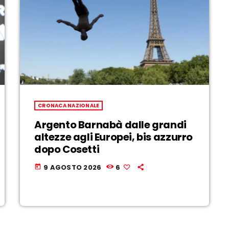
CRONACA NAZIONALE
Argento Barnabà dalle grandi
altezze agli Europei, bis azzurro
dopo Cosetti
9 AGOSTO 2026
6
today