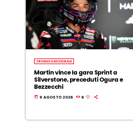
CRONACA NAZIONALE
Martin vince la gara Sprint a
Silverstone, preceduti Ogura e
Bezzecchi
9 AGOSTO 2026
6
today