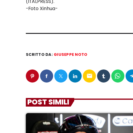
(ITALPRESS).
-Foto Xinhua-
SCRITTO DA:
GIUSEPPE NOTO
email
POST SIMILI