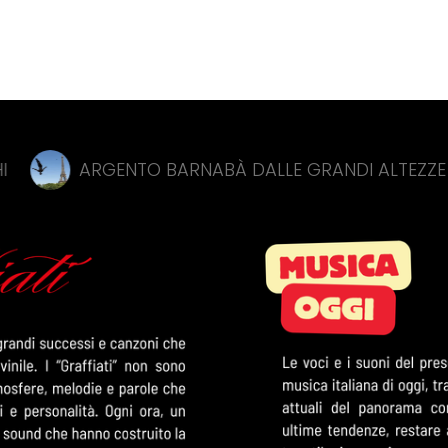
RGENTO BARNABÀ DALLE GRANDI ALTEZZE AGLI EURO