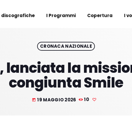
 discografiche
I Programmi
Copertura
I v
CRONACA NAZIONALE
 lanciata la mission
congiunta Smile
19 MAGGIO 2026
10
today