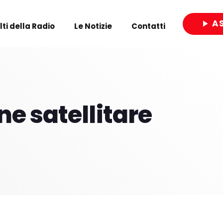
A
play_arrow
olti della Radio
Le Notizie
Contatti
close
e satellitare