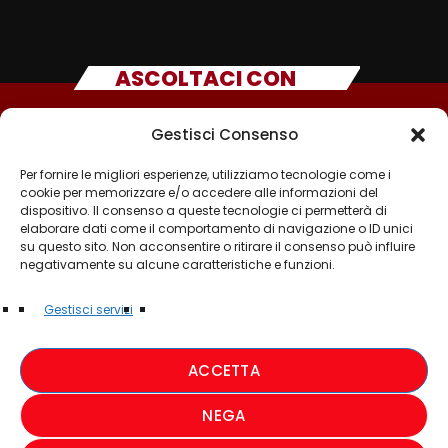
ASCOLTACI CON
Gestisci Consenso
Per fornire le migliori esperienze, utilizziamo tecnologie come i
cookie per memorizzare e/o accedere alle informazioni del
dispositivo. Il consenso a queste tecnologie ci permetterà di
elaborare dati come il comportamento di navigazione o ID unici
su questo sito. Non acconsentire o ritirare il consenso può influire
negativamente su alcune caratteristiche e funzioni.
©2025 - TUTTI I DIRITTI SONO RISERVATI A RADIO
Gestisci servizi
MUSICA ITALIANA
ACCETTA
PRIVACY POLICY
NEGA
COOKIE POLICY