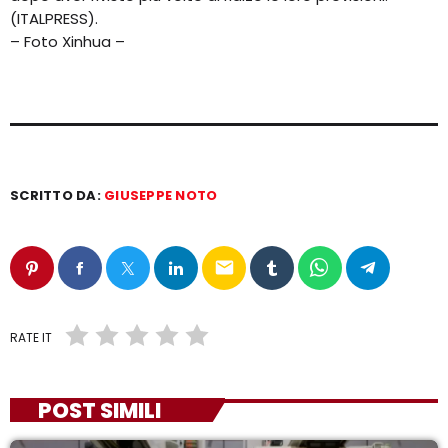
(ITALPRESS).
– Foto Xinhua –
SCRITTO DA:
GIUSEPPE NOTO
email
RATE IT
POST SIMILI