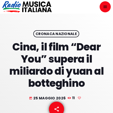
menu
close
ASCOLTA
play_arrow
CRONACA NAZIONALE
Cina, il film “Dear
play_arrow
ONAIR
You” supera il
miliardo di yuan al
botteghino
HOME
NOVITÀ DISCOGRAFICHE
25 MAGGIO 2026
11
today
I PROGRAMMI
share
email