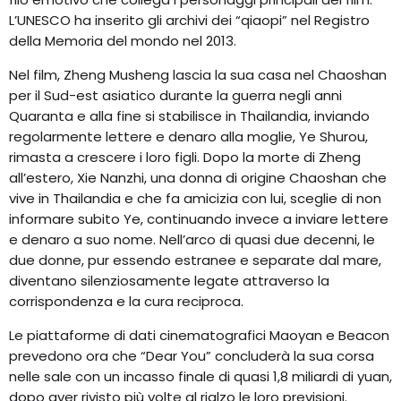
L’UNESCO ha inserito gli archivi dei “qiaopi” nel Registro
della Memoria del mondo nel 2013.
Nel film, Zheng Musheng lascia la sua casa nel Chaoshan
per il Sud-est asiatico durante la guerra negli anni
Quaranta e alla fine si stabilisce in Thailandia, inviando
regolarmente lettere e denaro alla moglie, Ye Shurou,
rimasta a crescere i loro figli. Dopo la morte di Zheng
all’estero, Xie Nanzhi, una donna di origine Chaoshan che
vive in Thailandia e che fa amicizia con lui, sceglie di non
informare subito Ye, continuando invece a inviare lettere
e denaro a suo nome. Nell’arco di quasi due decenni, le
due donne, pur essendo estranee e separate dal mare,
diventano silenziosamente legate attraverso la
corrispondenza e la cura reciproca.
Le piattaforme di dati cinematografici Maoyan e Beacon
prevedono ora che “Dear You” concluderà la sua corsa
nelle sale con un incasso finale di quasi 1,8 miliardi di yuan,
dopo aver rivisto più volte al rialzo le loro previsioni.