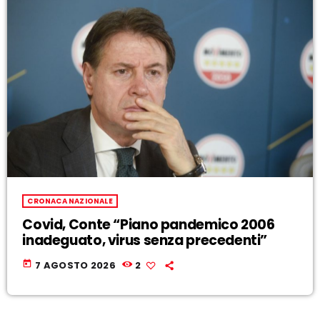
CRONACA NAZIONALE
Covid, Conte “Piano pandemico 2006
inadeguato, virus senza precedenti”
today
7 AGOSTO 2026
2