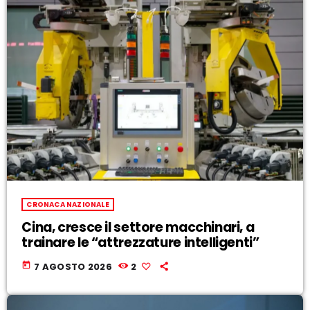
CRONACA NAZIONALE
Cina, cresce il settore macchinari, a
trainare le “attrezzature intelligenti”
today
7 AGOSTO 2026
2