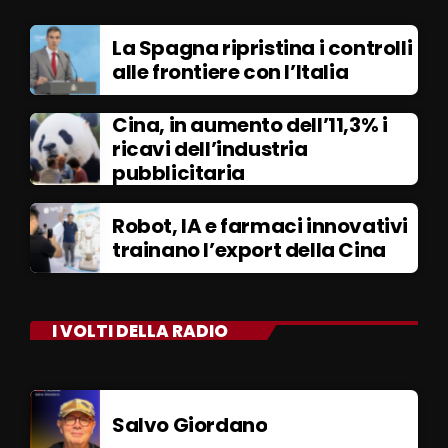
La Spagna ripristina i controlli
alle frontiere con l’Italia
Cina, in aumento dell’11,3% i
ricavi dell’industria
pubblicitaria
Robot, IA e farmaci innovativi
trainano l’export della Cina
I VOLTI DELLA RADIO
Salvo Giordano