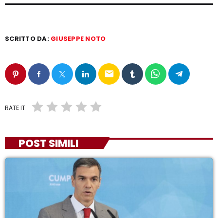
SCRITTO DA:
GIUSEPPE NOTO
email
RATE IT
POST SIMILI