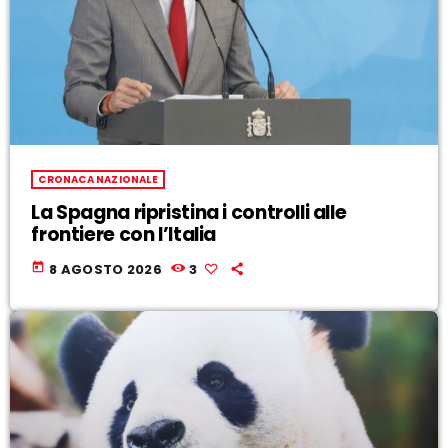
CRONACA NAZIONALE
La Spagna ripristina i controlli alle
frontiere con l’Italia
today
8 AGOSTO 2026
3