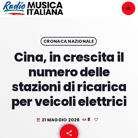
menu
close
ASCOLTA
play_arrow
CRONACA NAZIONALE
Cina, in crescita il
play_arrow
ONAIR
numero delle
stazioni di ricarica
per veicoli elettrici
HOME
NOVITÀ DISCOGRAFICHE
21 MAGGIO 2026
8
today
I PROGRAMMI
share
email