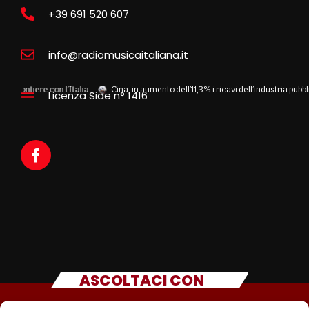
+39 691 520 607
info@radiomusicaitaliana.it
iere con l’Italia
Cina, in aumento dell’11,3% i ricavi dell’industria pubblicitaria
Licenza Siae n° 1416
ASCOLTACI CON