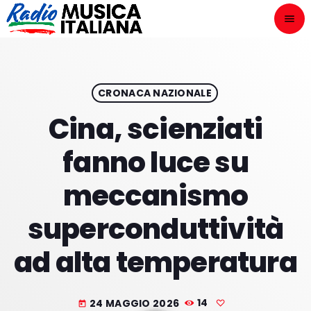
menu
close
ASCOLTA
play_arrow
CRONACA NAZIONALE
Cina, scienziati
play_arrow
ONAIR
fanno luce su
meccanismo
superconduttività
HOME
ad alta temperatura
NOVITÀ DISCOGRAFICHE
I PROGRAMMI
24 MAGGIO 2026
14
today