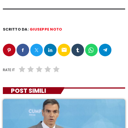
SCRITTO DA:
GIUSEPPE NOTO
email
RATE IT
POST SIMILI