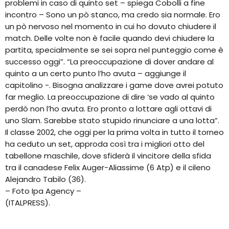
problemi in caso di quinto set – spiega Cobolli a fine
incontro – Sono un pò stanco, ma credo sia normale. Ero
un pò nervoso nel momento in cui ho dovuto chiudere il
match. Delle volte non è facile quando devi chiudere la
partita, specialmente se sei sopra nel punteggio come è
successo oggi”. “La preoccupazione di dover andare al
quinto a un certo punto l’ho avuta – aggiunge il
capitolino -. Bisogna analizzare i game dove avrei potuto
far meglio. La preoccupazione di dire ‘se vado al quinto
perdò non l’ho avuta. Ero pronto a lottare agli ottavi di
uno Slam. Sarebbe stato stupido rinunciare a una lotta”.
Il classe 2002, che oggi per la prima volta in tutto il torneo
ha ceduto un set, approda così tra i migliori otto del
tabellone maschile, dove sfiderà il vincitore della sfida
tra il canadese Felix Auger-Aliassime (6 Atp) e il cileno
Alejandro Tabilo (36).
– Foto Ipa Agency –
(ITALPRESS).