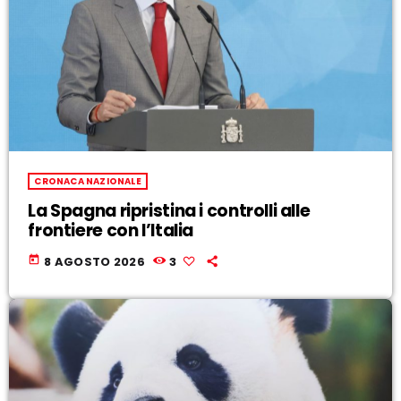
CRONACA NAZIONALE
La Spagna ripristina i controlli alle
frontiere con l’Italia
today
8 AGOSTO 2026
3