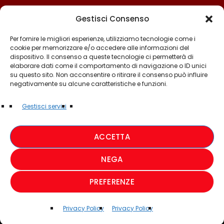
Gestisci Consenso
Per fornire le migliori esperienze, utilizziamo tecnologie come i
cookie per memorizzare e/o accedere alle informazioni del
dispositivo. Il consenso a queste tecnologie ci permetterà di
elaborare dati come il comportamento di navigazione o ID unici
su questo sito. Non acconsentire o ritirare il consenso può influire
negativamente su alcune caratteristiche e funzioni.
©2025 - TUTTI I DIRITTI SONO RISERVATI A RADIO
Gestisci servizi
MUSICA ITALIANA
ACCETTA
PRIVACY POLICY
NEGA
COOKIE POLICY
PREFERENZE
CREDIT
Privacy Policy
Privacy Policy