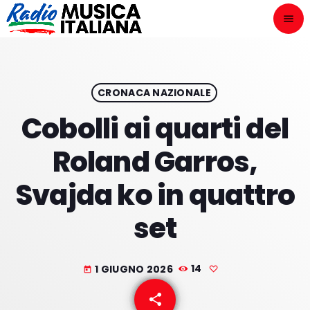
menu
close
ASCOLTA
play_arrow
CRONACA NAZIONALE
Cobolli ai quarti del
play_arrow
ONAIR
Roland Garros,
Svajda ko in quattro
set
HOME
NOVITÀ DISCOGRAFICHE
1 GIUGNO 2026
14
today
I PROGRAMMI
share
email