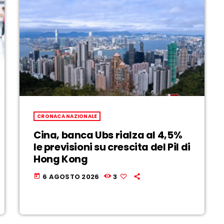
CRONACA NAZIONALE
Cina, banca Ubs rialza al 4,5%
le previsioni su crescita del Pil di
Hong Kong
6 AGOSTO 2026
3
today