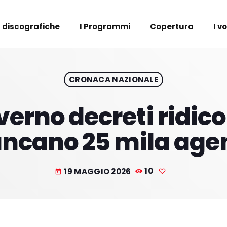
 discografiche
I Programmi
Copertura
I v
CRONACA NAZIONALE
erno decreti ridicol
ncano 25 mila agen
19 MAGGIO 2026
10
today