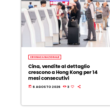
CRONACA NAZIONALE
Cina, vendite al dettaglio
crescono a Hong Kong per 14
mesi consecutivi
6 AGOSTO 2026
3
today