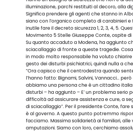
illuminazione, parchi restituiti al decoro, alla dig
Significa prendere gli agenti che stanno in Alba
siano con l’organico completo di carabinieri e 
inutile fare il decreto sicurezza 1, 2, 3, 4, 5. Que
Movimento 5 Stelle Giuseppe Conte, ospite di 
Su quanto accaduto a Modena, ha aggiunto che “
sciacallaggio di fronte a queste tragedie. Cos
in modo molto responsabile ha voluto chiarire 
gesto dei disturbi psichiatrici, quindi nulla a 
“Ora capisco che il centrodestra quando sente
l’hanno fatto: Bignami, Salvini, Vannacci… però 
abbiamo una persona che è un cittadino italian
disturbi – ha aggiunto – E’ un problema seri
difficoltà ad assicurare assistenza e cure, a se
di sciacallaggio”. Per il presidente Conte, fare
è al governo. A questo punto potremmo rispond
facciamo. Massima solidarietà ai familiari, alle 
amputazioni. Siamo con loro, cerchiamo assolut