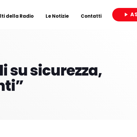
A
play_arrow
olti della Radio
Le Notizie
Contatti
close
i su sicurezza,
ti”