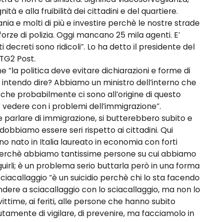
nità e alla fruibilità dei cittadini e del quartiere.
nia e molti di più e investire perchè le nostre strade
forze di polizia. Oggi mancano 25 mila agenti. E’
sti decreti sono ridicoli”. Lo ha detto il presidente del
TG2 Post.
la politica deve evitare dichiarazioni e forme di
a intendo dire? Abbiamo un ministro dell’interno che
che probabilmente ci sono all’origine di questo
che vedere con i problemi dell’immigrazione”.
 parlare di immigrazione, si butterebbero subito e
dobbiamo essere seri rispetto ai cittadini. Qui
o nato in Italia laureato in economia con forti
o perchè abbiamo tantissime persone su cui abbiamo
guirli; è un problema serio buttarla però in una forma
 sciacallaggio “è un suicidio perchè chi lo sta facendo
ere a sciacallaggio con lo sciacallaggio, ma non lo
vittime, ai feriti, alle persone che hanno subito
amente di vigilare, di prevenire, ma facciamolo in