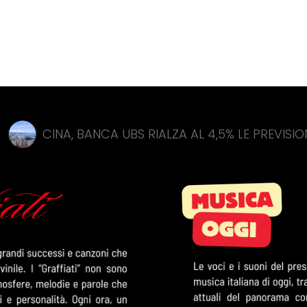
 BANCA UBS RIALZA AL 4,5% LE PREVISIONI SU CRESCI