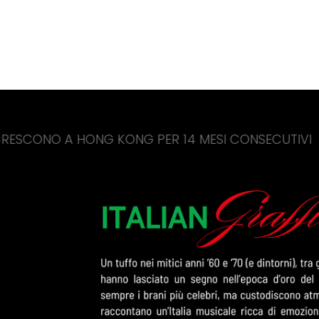
HONG KONG PER 14 MESI CONSECUTIVI
CINA,