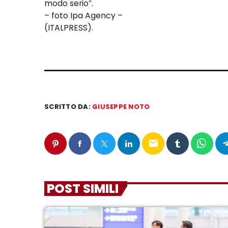
modo serio”.
– foto Ipa Agency –
(ITALPRESS).
SCRITTO DA:
GIUSEPPE NOTO
email
POST SIMILI