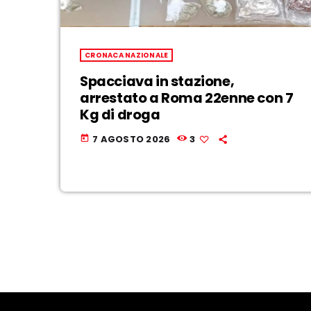
CRONACA NAZIONALE
Spacciava in stazione,
arrestato a Roma 22enne con 7
Kg di droga
7 AGOSTO 2026
3
today