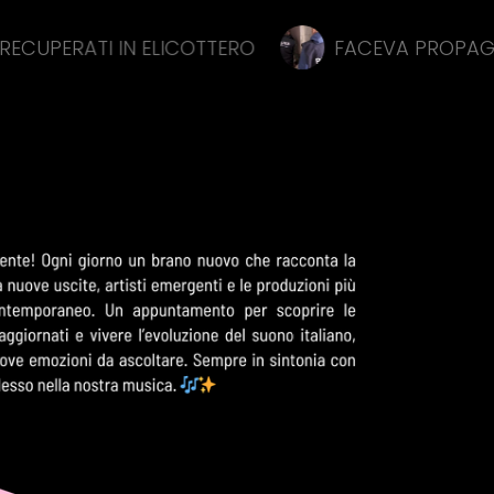
I IN ELICOTTERO
FACEVA PROPAGANDA ALL’IS