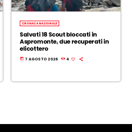
CRONACA NAZIONALE
Salvati 18 Scout bloccati in
Aspromonte, due recuperati in
elicottero
7 AGOSTO 2026
4
today