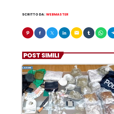
SCRITTO DA:
WEBMASTER
email
POST SIMILI