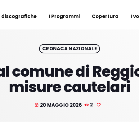
 discografiche
I Programmi
Copertura
I v
CRONACA NAZIONALE
al comune di Reggio
misure cautelari
20 MAGGIO 2026
2
today