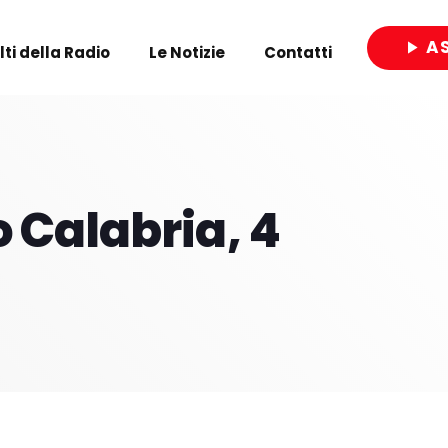
A
play_arrow
olti della Radio
Le Notizie
Contatti
close
 Calabria, 4