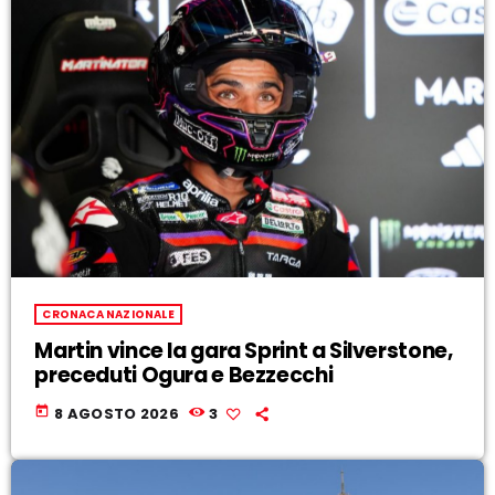
CRONACA NAZIONALE
Martin vince la gara Sprint a Silverstone,
preceduti Ogura e Bezzecchi
today
8 AGOSTO 2026
3