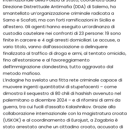
Direzione Distrettuale Antimafia (DDA) di Salerno, ha
smantellato un’organizzazione criminale radicata a
Sarno e Scafati, ma con forti ramificazioni in Sicilia e
all’estero. Gli agenti hanno eseguito un’ordinanza di
custodia cautelare nei confronti di 23 persone: 19 sono
finite in carcere e 4 agli arresti domiciliari. Le accuse, a
vario titolo, vanno dall’associazione a delinquere
finalizzata al traffico di droga e armi, al tentato omicidio,
fino all’estorsione e al favoreggiamento
dell’immigrazione clandestina, tutto aggravato dal
metodo mafioso.
L’indagine ha svelato una fitta rete criminale capace di
muovere ingenti quantitativi di stupefacenti – come
dimostra il sequestro di 80 chili di hashish avvenuto nel
palermitano a dicembre 2024 – e di rifornirsi di armi da
guerra, tra cui fucili d’assalto Kalashnikov. Grazie alla
collaborazione internazionale con la magistratura croata
(USKOK) e al coordinamento di Eurojust, a Zagabria è
stato arrestato anche un cittadino croato, accusato di