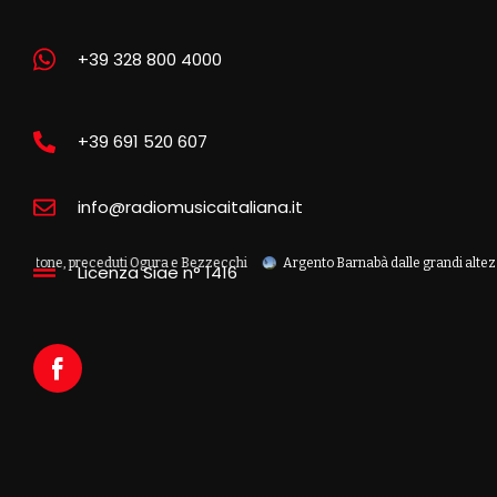
+39 328 800 4000
+39 691 520 607
info@radiomusicaitaliana.it
tone, preceduti Ogura e Bezzecchi
Argento Barnabà dalle grandi altezze agli E
Licenza Siae n° 1416