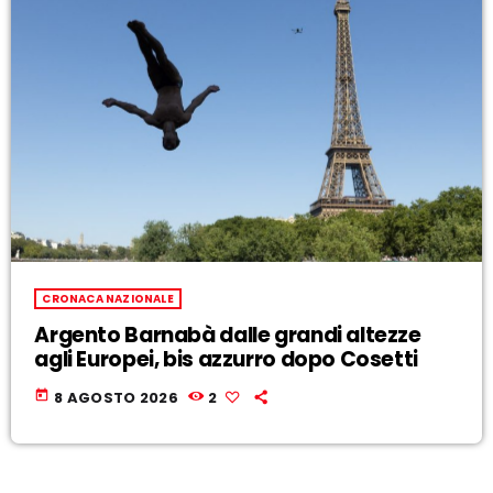
CRONACA NAZIONALE
Argento Barnabà dalle grandi altezze
agli Europei, bis azzurro dopo Cosetti
today
8 AGOSTO 2026
2