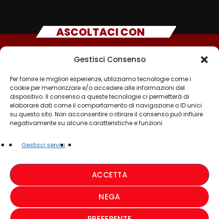
ASCOLTACI CON
Gestisci Consenso
Per fornire le migliori esperienze, utilizziamo tecnologie come i
cookie per memorizzare e/o accedere alle informazioni del
dispositivo. Il consenso a queste tecnologie ci permetterà di
elaborare dati come il comportamento di navigazione o ID unici
su questo sito. Non acconsentire o ritirare il consenso può influire
negativamente su alcune caratteristiche e funzioni.
©2025 - TUTTI I DIRITTI SONO RISERVATI A RADIO
Gestisci servizi
MUSICA ITALIANA
ACCETTA
PRIVACY POLICY
NEGA
COOKIE POLICY
PREFERENZE