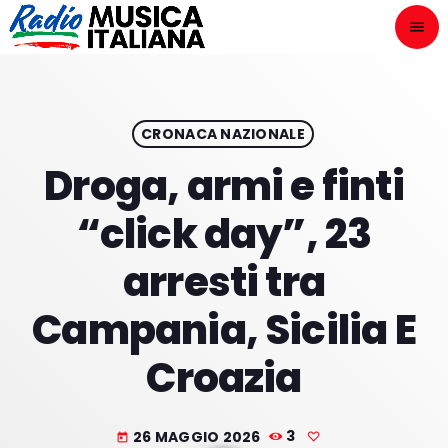
menu
close
ASCOLTA
play_arrow
CRONACA NAZIONALE
Droga, armi e finti
play_arrow
ONAIR
“click day”, 23
arresti tra
Campania, Sicilia E
HOME
Croazia
NOVITÀ DISCOGRAFICHE
I PROGRAMMI
26 MAGGIO 2026
3
today