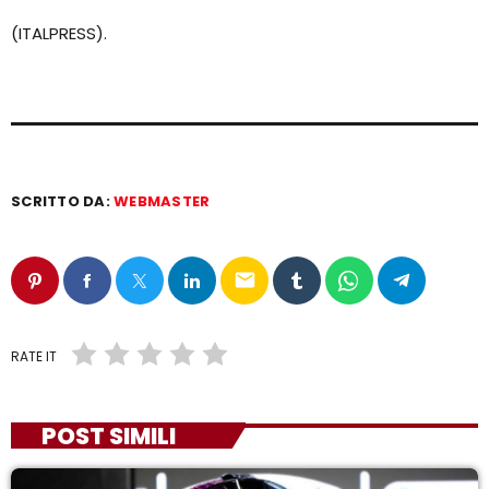
(ITALPRESS).
SCRITTO DA:
WEBMASTER
email
RATE IT
POST SIMILI