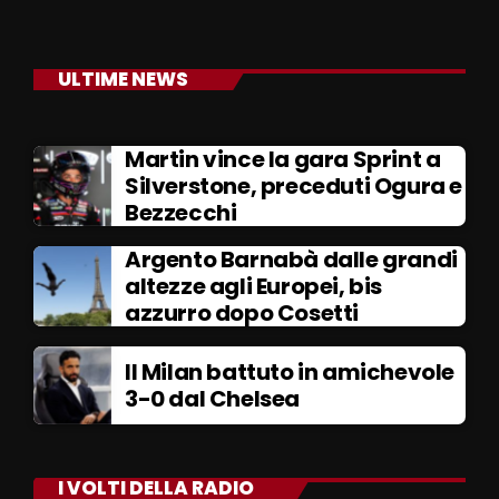
ULTIME NEWS
Martin vince la gara Sprint a
Silverstone, preceduti Ogura e
Bezzecchi
Argento Barnabà dalle grandi
altezze agli Europei, bis
azzurro dopo Cosetti
Il Milan battuto in amichevole
3-0 dal Chelsea
I VOLTI DELLA RADIO