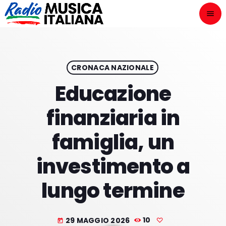
menu
close
ASCOLTA
play_arrow
CRONACA NAZIONALE
Educazione
play_arrow
ONAIR
finanziaria in
famiglia, un
investimento a
HOME
lungo termine
NOVITÀ DISCOGRAFICHE
I PROGRAMMI
29 MAGGIO 2026
10
today