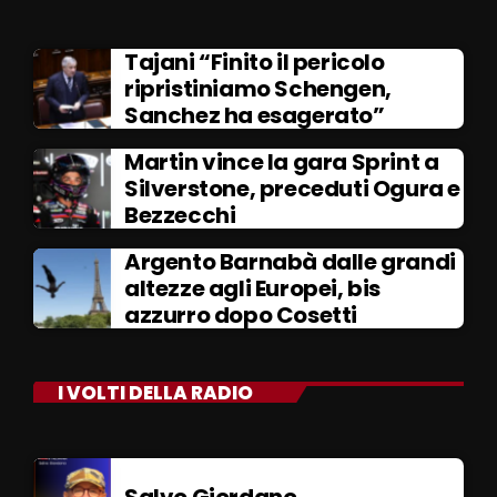
Tajani “Finito il pericolo
ripristiniamo Schengen,
Sanchez ha esagerato”
Martin vince la gara Sprint a
Silverstone, preceduti Ogura e
Bezzecchi
Argento Barnabà dalle grandi
altezze agli Europei, bis
azzurro dopo Cosetti
I VOLTI DELLA RADIO
Salvo Giordano