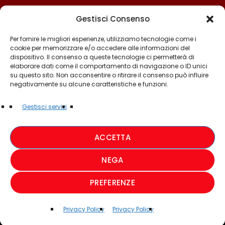
Gestisci Consenso
Per fornire le migliori esperienze, utilizziamo tecnologie come i
cookie per memorizzare e/o accedere alle informazioni del
dispositivo. Il consenso a queste tecnologie ci permetterà di
elaborare dati come il comportamento di navigazione o ID unici
su questo sito. Non acconsentire o ritirare il consenso può influire
negativamente su alcune caratteristiche e funzioni.
©2025 - TUTTI I DIRITTI SONO RISERVATI A RADIO
Gestisci servizi
MUSICA ITALIANA
ACCETTA
PRIVACY POLICY
NEGA
COOKIE POLICY
PREFERENZE
CREDIT
Privacy Policy
Privacy Policy