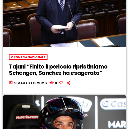
CRONACA NAZIONALE
Tajani “Finito il pericolo ripristiniamo
Schengen, Sanchez ha esagerato”
today
9 AGOSTO 2026
8