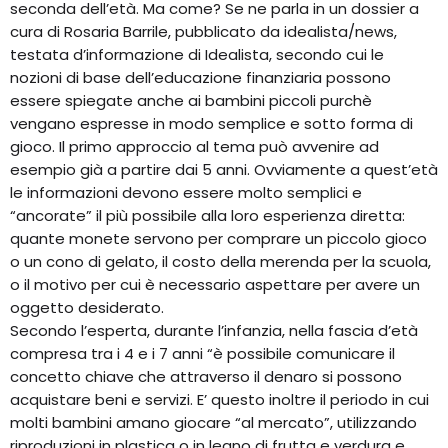
seconda dell’età. Ma come? Se ne parla in un dossier a
cura di Rosaria Barrile, pubblicato da idealista/news,
testata d’informazione di Idealista, secondo cui le
nozioni di base dell’educazione finanziaria possono
essere spiegate anche ai bambini piccoli purchè
vengano espresse in modo semplice e sotto forma di
gioco. Il primo approccio al tema può avvenire ad
esempio già a partire dai 5 anni. Ovviamente a quest’età
le informazioni devono essere molto semplici e
“ancorate” il più possibile alla loro esperienza diretta:
quante monete servono per comprare un piccolo gioco
o un cono di gelato, il costo della merenda per la scuola,
o il motivo per cui è necessario aspettare per avere un
oggetto desiderato.
Secondo l’esperta, durante l’infanzia, nella fascia d’età
compresa tra i 4 e i 7 anni “è possibile comunicare il
concetto chiave che attraverso il denaro si possono
acquistare beni e servizi. E’ questo inoltre il periodo in cui
molti bambini amano giocare “al mercato”, utilizzando
riproduzioni in plastica o in legno di frutta e verdura e