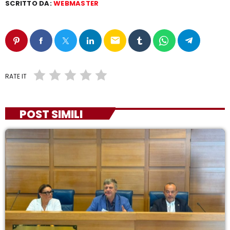
SCRITTO DA:
WEBMASTER
email
RATE IT
POST SIMILI