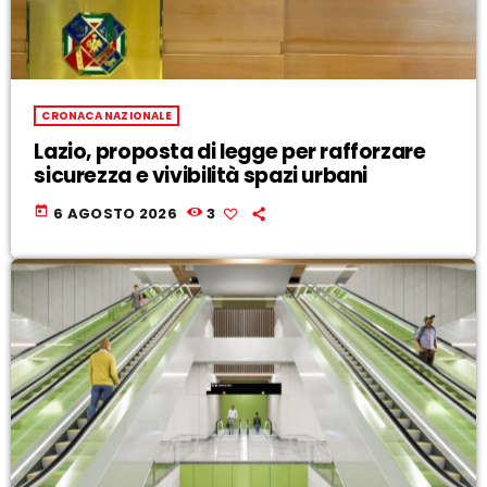
CRONACA NAZIONALE
Lazio, proposta di legge per rafforzare
sicurezza e vivibilità spazi urbani
today
6 AGOSTO 2026
3