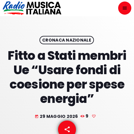
menu
close
ASCOLTA
play_arrow
CRONACA NAZIONALE
Fitto a Stati membri
play_arrow
ONAIR
Ue “Usare fondi di
coesione per spese
energia”
HOME
NOVITÀ DISCOGRAFICHE
29 MAGGIO 2026
9
today
I PROGRAMMI
share
email