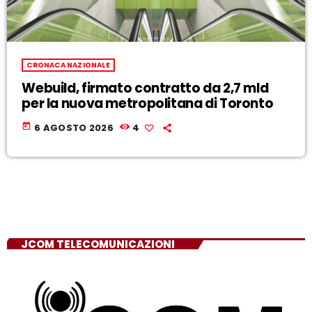
CRONACA NAZIONALE
Webuild, firmato contratto da 2,7 mld
per la nuova metropolitana di Toronto
today
6 AGOSTO 2026
4
JCOM TELECOMUNICAZIONI