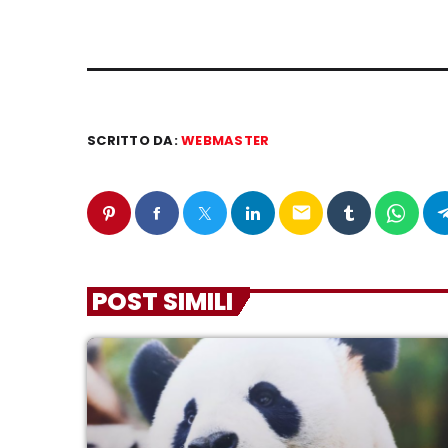
SCRITTO DA:
WEBMASTER
email
POST SIMILI