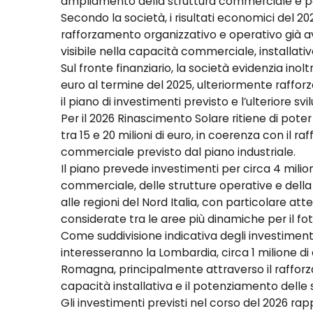
ampliamento della struttura commerciale e p
Secondo la società, i risultati economici del 2
rafforzamento organizzativo e operativo già a
visibile nella capacità commerciale, installati
Sul fronte finanziario, la società evidenzia inoltr
euro al termine del 2025, ulteriormente raffor
il piano di investimenti previsto e l’ulteriore s
Per il 2026 Rinascimento Solare ritiene di pot
tra 15 e 20 milioni di euro, in coerenza con il r
commerciale previsto dal piano industriale.
Il piano prevede investimenti per circa 4 milion
commerciale, delle strutture operative e della
alle regioni del Nord Italia, con particolare 
considerate tra le aree più dinamiche per il f
Come suddivisione indicativa degli investimenti p
interesseranno la Lombardia, circa 1 milione di e
Romagna, principalmente attraverso il raffor
capacità installativa e il potenziamento delle st
Gli investimenti previsti nel corso del 2026 ra