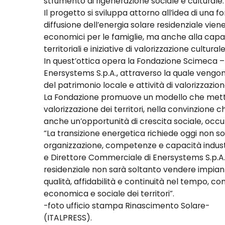
strumento di rigenerazione sociale e culturale.
Il progetto si sviluppa attorno all’idea di una fo
diffusione dell’energia solare residenziale vie
economici per le famiglie, ma anche alla capa
territoriali e iniziative di valorizzazione cultural
In quest’ottica opera la Fondazione Scimeca –
Enersystems S.p.A., attraverso la quale vengono 
del patrimonio locale e attività di valorizzazione 
La Fondazione promuove un modello che mette
valorizzazione dei territori, nella convinzione
anche un’opportunità di crescita sociale, occu
“La transizione energetica richiede oggi non s
organizzazione, competenze e capacità industr
e Direttore Commerciale di Enersystems S.p.A. –
residenziale non sarà soltanto vendere impiant
qualità, affidabilità e continuità nel tempo, c
economica e sociale dei territori”.
-foto ufficio stampa Rinascimento Solare-
(ITALPRESS).