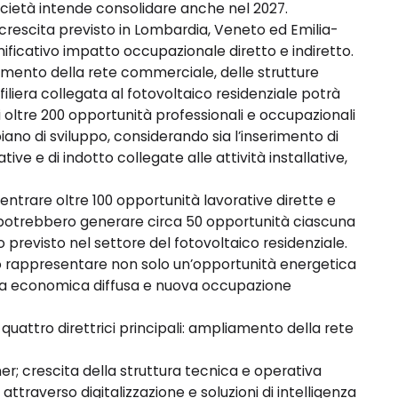
società intende consolidare anche nel 2027.
di crescita previsto in Lombardia, Veneto ed Emilia-
ficativo impatto occupazionale diretto e indiretto.
zamento della rete commerciale, delle strutture
filiera collegata al fotovoltaico residenziale potrà
i oltre 200 opportunità professionali e occupazionali
iano di sviluppo, considerando sia l’inserimento di
ive e di indotto collegate alle attività installative,
trare oltre 100 opportunità lavorative dirette e
potrebbero generare circa 50 opportunità ciascuna
po previsto nel settore del fotovoltaico residenziale.
uò rappresentare non solo un’opportunità energetica
ita economica diffusa e nuova occupazione
u quattro direttrici principali: ampliamento della rete
er; crescita della struttura tecnica e operativa
attraverso digitalizzazione e soluzioni di intelligenza