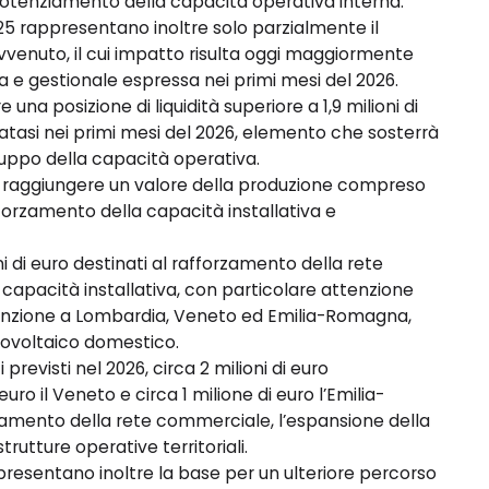
otenziamento della capacità operativa interna.
025 rappresentano inoltre solo parzialmente il
vvenuto, il cui impatto risulta oggi maggiormente
va e gestionale espressa nei primi mesi del 2026.
e una posizione di liquidità superiore a 1,9 milioni di
zatasi nei primi mesi del 2026, elemento che sosterrà
viluppo della capacità operativa.
er raggiungere un valore della produzione compreso
afforzamento della capacità installativa e
i di euro destinati al rafforzamento della rete
 capacità installativa, con particolare attenzione
attenzione a Lombardia, Veneto ed Emilia-Romagna,
otovoltaico domestico.
revisti nel 2026, circa 2 milioni di euro
uro il Veneto e circa 1 milione di euro l’Emilia-
zamento della rete commerciale, l’espansione della
rutture operative territoriali.
ppresentano inoltre la base per un ulteriore percorso