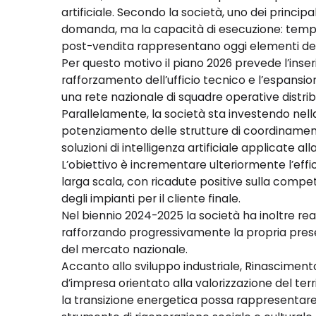
artificiale. Secondo la società, uno dei principal
domanda, ma la capacità di esecuzione: tempi d
post-vendita rappresentano oggi elementi decis
Per questo motivo il piano 2026 prevede l’inseri
rafforzamento dell’ufficio tecnico e l’espansio
una rete nazionale di squadre operative distribui
Parallelamente, la società sta investendo nella
potenziamento delle strutture di coordinamento
soluzioni di intelligenza artificiale applicate 
L’obiettivo è incrementare ulteriormente l’effic
larga scala, con ricadute positive sulla competi
degli impianti per il cliente finale.
Nel biennio 2024-2025 la società ha inoltre real
rafforzando progressivamente la propria pres
del mercato nazionale.
Accanto allo sviluppo industriale, Rinasciment
d’impresa orientato alla valorizzazione del terr
la transizione energetica possa rappresenta