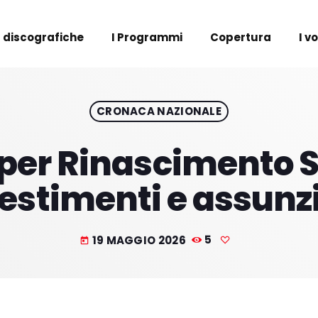
 discografiche
I Programmi
Copertura
I v
CRONACA NAZIONALE
 per Rinascimento S
estimenti e assunz
19 MAGGIO 2026
5
today