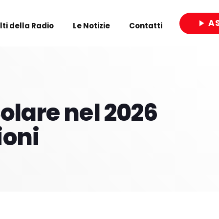
A
play_arrow
olti della Radio
Le Notizie
Contatti
close
olare nel 2026
ioni