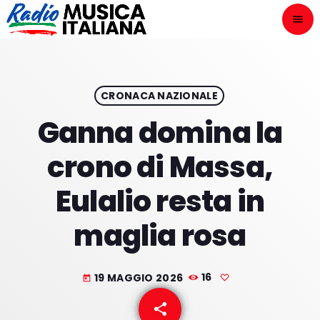
menu
close
ASCOLTA
play_arrow
CRONACA NAZIONALE
Ganna domina la
play_arrow
ONAIR
crono di Massa,
Eulalio resta in
maglia rosa
HOME
NOVITÀ DISCOGRAFICHE
19 MAGGIO 2026
16
today
I PROGRAMMI
share
email