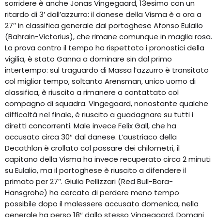
sorridere è anche Jonas Vingegaard, 13esimo con un
ritardo di 3′ dall’azzurro: il danese della Visma è a ora a
27″ in classifica generale dal portoghese Afonso Eulalio
(Bahrain-Victorius), che rimane comunque in maglia rosa.
La prova contro il tempo ha rispettato i pronostici della
vigilia, è stato Ganna a dominare sin dal primo
intertempo: sul traguardo di Massa l’azzurro è transitato
col miglior tempo, soltanto Arensman, unico uomo di
classifica, è riuscito a rimanere a contattato col
compagno di squadra. Vingegaard, nonostante qualche
difficoltà nel finale, è riuscito a guadagnare su tutti i
diretti concorrenti. Male invece Felix Gall, che ha
accusato circa 30″ dal danese. L’austriaco della
Decathlon è crollato col passare dei chilometri, il
capitano della Visma ha invece recuperato circa 2 minuti
su Eulalio, ma il portoghese è riuscito a difendere il
primato per 27″. Giulio Pellizzari (Red Bull-Bora-
Hansgrohe) ha cercato di perdere meno tempo
possibile dopo il malessere accusato domenica, nella
generale ha perso 18″ dallo stesso Vingegaard. Domani