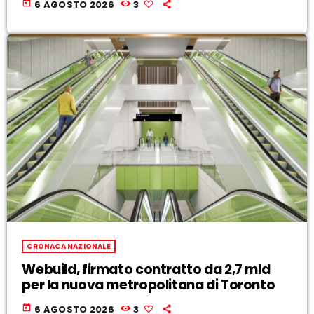
today
6 AGOSTO 2026
3
CRONACA NAZIONALE
Webuild, firmato contratto da 2,7 mld
per la nuova metropolitana di Toronto
today
6 AGOSTO 2026
3