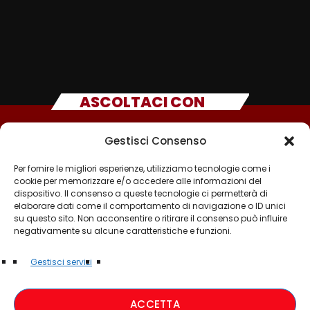
ASCOLTACI CON
Gestisci Consenso
Per fornire le migliori esperienze, utilizziamo tecnologie come i
cookie per memorizzare e/o accedere alle informazioni del
dispositivo. Il consenso a queste tecnologie ci permetterà di
elaborare dati come il comportamento di navigazione o ID unici
su questo sito. Non acconsentire o ritirare il consenso può influire
negativamente su alcune caratteristiche e funzioni.
©2025 - TUTTI I DIRITTI SONO RISERVATI A RADIO
Gestisci servizi
MUSICA ITALIANA
ACCETTA