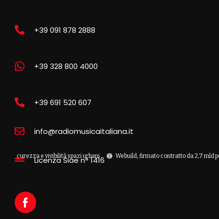
+39 091 878 2888
+39 328 800 4000
+39 691 520 607
info@radiomusicaitaliana.it
zza e vivibilità spazi urbani
Webuild, firmato contratto da 2,7 mld per la nuov
Licenza Siae n° 1416