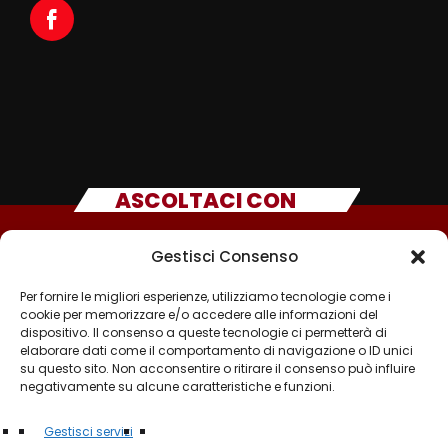
ASCOLTACI CON
Gestisci Consenso
Per fornire le migliori esperienze, utilizziamo tecnologie come i
cookie per memorizzare e/o accedere alle informazioni del
dispositivo. Il consenso a queste tecnologie ci permetterà di
elaborare dati come il comportamento di navigazione o ID unici
su questo sito. Non acconsentire o ritirare il consenso può influire
negativamente su alcune caratteristiche e funzioni.
©2025 - TUTTI I DIRITTI SONO RISERVATI A RADIO
Gestisci servizi