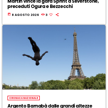
Martin vince la gara Sprint a Silverstone,
preceduti Ogura e Bezzecchi
today
8 AGOSTO 2026
3
CRONACA NAZIONALE
Argento Barnabà dalle grandi altezze