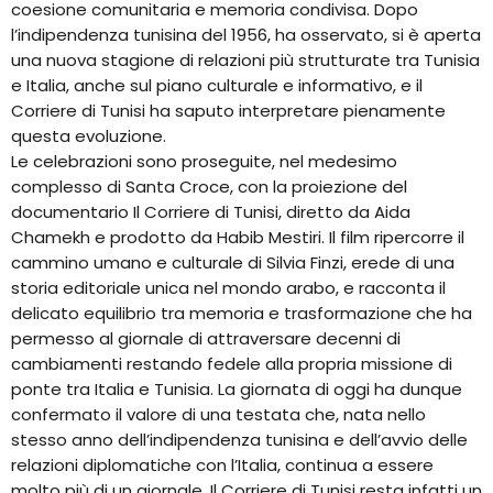
coesione comunitaria e memoria condivisa. Dopo
l’indipendenza tunisina del 1956, ha osservato, si è aperta
una nuova stagione di relazioni più strutturate tra Tunisia
e Italia, anche sul piano culturale e informativo, e il
Corriere di Tunisi ha saputo interpretare pienamente
questa evoluzione.
Le celebrazioni sono proseguite, nel medesimo
complesso di Santa Croce, con la proiezione del
documentario Il Corriere di Tunisi, diretto da Aida
Chamekh e prodotto da Habib Mestiri. Il film ripercorre il
cammino umano e culturale di Silvia Finzi, erede di una
storia editoriale unica nel mondo arabo, e racconta il
delicato equilibrio tra memoria e trasformazione che ha
permesso al giornale di attraversare decenni di
cambiamenti restando fedele alla propria missione di
ponte tra Italia e Tunisia. La giornata di oggi ha dunque
confermato il valore di una testata che, nata nello
stesso anno dell’indipendenza tunisina e dell’avvio delle
relazioni diplomatiche con l’Italia, continua a essere
molto più di un giornale. Il Corriere di Tunisi resta infatti un