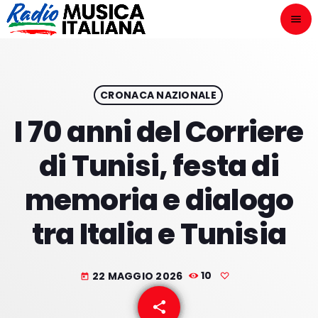
menu
close
ASCOLTA
play_arrow
CRONACA NAZIONALE
I 70 anni del Corriere
play_arrow
ONAIR
di Tunisi, festa di
memoria e dialogo
tra Italia e Tunisia
HOME
NOVITÀ DISCOGRAFICHE
22 MAGGIO 2026
10
today
I PROGRAMMI
share
email