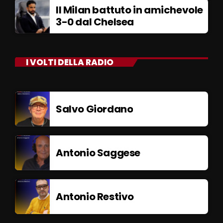
Il Milan battuto in amichevole
3-0 dal Chelsea
I VOLTI DELLA RADIO
Salvo Giordano
Antonio Saggese
Antonio Restivo