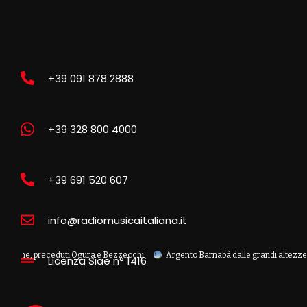
+39 091 878 2888
+39 328 800 4000
+39 691 520 607
info@radiomusicaitaliana.it
, preceduti Ogura e Bezzecchi
Argento Barnabà dalle grandi altezze agli Euro
Licenza Siae n° 1416