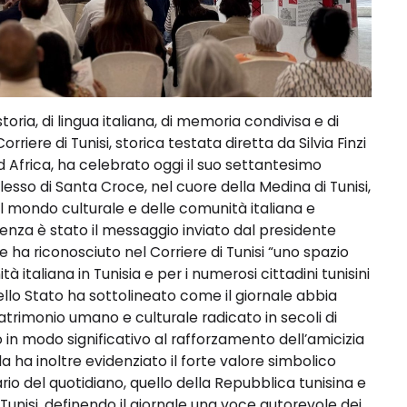
oria, di lingua italiana, di memoria condivisa e di
riere di Tunisi, storica testata diretta da Silvia Finzi
rd Africa, ha celebrato oggi il suo settantesimo
sso di Santa Croce, nel cuore della Medina di Tunisi,
del mondo culturale e delle comunità italiana e
renza è stato il messaggio inviato dal presidente
e ha riconosciuto nel Corriere di Tunisi “uno spazio
à italiana in Tunisia e per i numerosi cittadini tunisini
 dello Stato ha sottolineato come il giornale abbia
trimonio umano e culturale radicato in secoli di
in modo significativo al rafforzamento dell’amicizia
lla ha inoltre evidenziato il forte valore simbolico
rio del quotidiano, quello della Repubblica tunisina e
Tunisi, definendo il giornale una voce autorevole dei