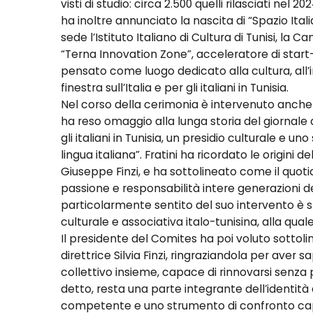
visti di studio: circa 2.500 quelli rilasciati n
ha inoltre annunciato la nascita di “Spazio Ital
sede l’Istituto Italiano di Cultura di Tunisi, la
“Terna Innovation Zone”, acceleratore di star
pensato come luogo dedicato alla cultura, al
finestra sull’Italia e per gli italiani in Tunisia.
Nel corso della cerimonia è intervenuto anche i
ha reso omaggio alla lunga storia del giornale
gli italiani in Tunisia, un presidio culturale 
lingua italiana”. Fratini ha ricordato le origini d
Giuseppe Finzi, e ha sottolineato come il qu
passione e responsabilità intere generazioni d
particolarmente sentito del suo intervento è stat
culturale e associativa italo-tunisina, alla q
Il presidente del Comites ha poi voluto sottolin
direttrice Silvia Finzi, ringraziandola per aver
collettivo insieme, capace di rinnovarsi senza pe
detto, resta una parte integrante dell’identità 
competente e uno strumento di confronto capace