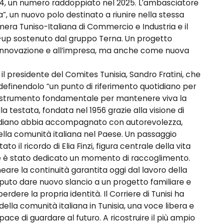
el 2024, un numero raddoppiato nel 2025. L’ambasciatore
ia”, un nuovo polo destinato a riunire nella stessa
 Camera Tuniso-Italiana di Commercio e Industria e il
t-up sostenuto dal gruppo Terna. Un progetto
l’innovazione e all’impresa, ma anche come nuova
l presidente del Comites Tunisia, Sandro Fratini, che
 definendolo “un punto di riferimento quotidiano per
e uno strumento fondamentale per mantenere viva la
ella testata, fondata nel 1956 grazie alla visione di
otidiano abbia accompagnato con autorevolezza,
ella comunità italiana nel Paese. Un passaggio
o il ricordo di Elia Finzi, figura centrale della vita
uale è stato dedicato un momento di raccoglimento.
eare la continuità garantita oggi dal lavoro della
 saputo dare nuovo slancio a un progetto familiare e
rdere la propria identità. Il Corriere di Tunisi ha
della comunità italiana in Tunisia, una voce libera e
 di guardare al futuro. A ricostruire il più ampio