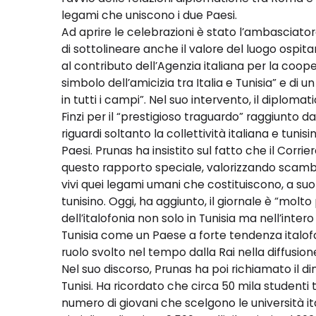
legami che uniscono i due Paesi.
Ad aprire le celebrazioni è stato l’ambasciatore
di sottolineare anche il valore del luogo ospita
al contributo dell’Agenzia italiana per la coope
simbolo dell’amicizia tra Italia e Tunisia” e di 
in tutti i campi”. Nel suo intervento, il diplomat
Finzi per il “prestigioso traguardo” raggiunto 
riguardi soltanto la collettività italiana e tunis
Paesi. Prunas ha insistito sul fatto che il Cor
questo rapporto speciale, valorizzando scamb
vivi quei legami umani che costituiscono, a suo
tunisino. Oggi, ha aggiunto, il giornale è “molto 
dell’italofonia non solo in Tunisia ma nell’inte
Tunisia come un Paese a forte tendenza italofo
ruolo svolto nel tempo dalla Rai nella diffusion
Nel suo discorso, Prunas ha poi richiamato il d
Tunisi. Ha ricordato che circa 50 mila studenti t
numero di giovani che scelgono le università i