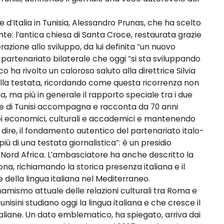
 d’Italia in Tunisia, Alessandro Prunas, che ha scelto
nte: l’antica chiesa di Santa Croce, restaurata grazie
razione allo sviluppo, da lui definita “un nuovo
un partenariato bilaterale che oggi “si sta sviluppando
ico ha rivolto un caloroso saluto alla direttrice Silvia
dalla testata, ricordando come questa ricorrenza non
ina, ma più in generale il rapporto speciale tra i due
riere di Tunisi accompagna e racconta da 70 anni
i economici, culturali e accademici e mantenendo
 dire, il fondamento autentico del partenariato italo-
più di una testata giornalistica”: è un presidio
ro Nord Africa. L’ambasciatore ha anche descritto la
na, richiamando la storica presenza italiana e il
e della lingua italiana nel Mediterraneo.
inamismo attuale delle relazioni culturali tra Roma e
unisini studiano oggi la lingua italiana e che cresce il
taliane. Un dato emblematico, ha spiegato, arriva dai