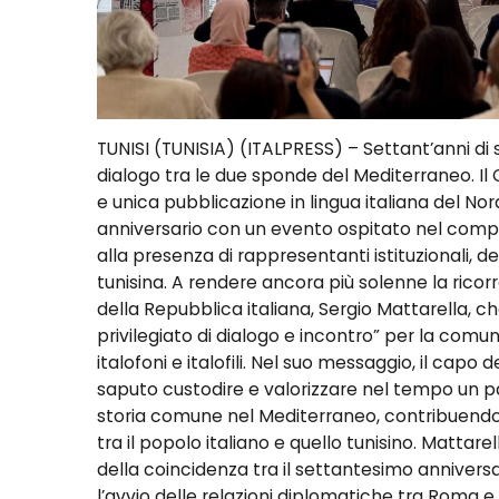
TUNISI (TUNISIA) (ITALPRESS) – Settant’anni di st
dialogo tra le due sponde del Mediterraneo. Il Cor
e unica pubblicazione in lingua italiana del No
anniversario con un evento ospitato nel comple
alla presenza di rappresentanti istituzionali, 
tunisina. A rendere ancora più solenne la ricor
della Repubblica italiana, Sergio Mattarella, ch
privilegiato di dialogo e incontro” per la comunit
italofoni e italofili. Nel suo messaggio, il capo
saputo custodire e valorizzare nel tempo un pa
storia comune nel Mediterraneo, contribuendo 
tra il popolo italiano e quello tunisino. Mattare
della coincidenza tra il settantesimo anniversa
l’avvio delle relazioni diplomatiche tra Roma e 