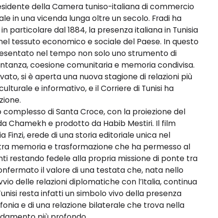
esidente della Camera tuniso-italiana di commercio
nale in una vicenda lunga oltre un secolo. Fradi ha
in particolare dal 1884, la presenza italiana in Tunisia
el tessuto economico e sociale del Paese. In questo
presentato nel tempo non solo uno strumento di
ntanza, coesione comunitaria e memoria condivisa.
vato, si è aperta una nuova stagione di relazioni più
culturale e informativo, e il Corriere di Tunisi ha
zione.
 complesso di Santa Croce, con la proiezione del
ida Chamekh e prodotto da Habib Mestiri. Il film
 Finzi, erede di una storia editoriale unica nel
o tra memoria e trasformazione che ha permesso al
i restando fedele alla propria missione di ponte tra
confermato il valore di una testata che, nata nello
vio delle relazioni diplomatiche con l’Italia, continua
 Tunisi resta infatti un simbolo vivo della presenza
alofonia e di una relazione bilaterale che trova nella
fondamento più profondo.