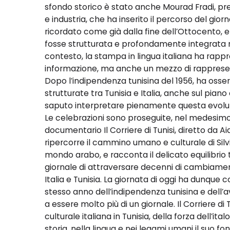
sfondo storico è stato anche Mourad Fradi, pr
e industria, che ha inserito il percorso del gior
ricordato come già dalla fine dell’Ottocento, e 
fosse strutturata e profondamente integrata n
contesto, la stampa in lingua italiana ha rap
informazione, ma anche un mezzo di rapprese
Dopo l’indipendenza tunisina del 1956, ha osser
strutturate tra Tunisia e Italia, anche sul piano 
saputo interpretare pienamente questa evolu
Le celebrazioni sono proseguite, nel medesimo
documentario Il Corriere di Tunisi, diretto da A
ripercorre il cammino umano e culturale di Silvia
mondo arabo, e racconta il delicato equilibri
giornale di attraversare decenni di cambiament
Italia e Tunisia. La giornata di oggi ha dunque 
stesso anno dell’indipendenza tunisina e dell’av
a essere molto più di un giornale. Il Corriere di
culturale italiana in Tunisia, della forza dell’it
storia, nella lingua e nei legami umani il suo 