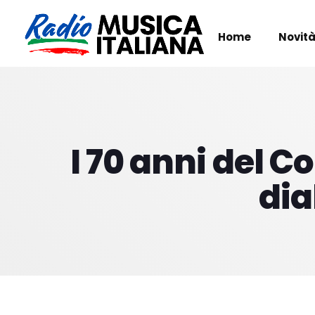
Home
Novità
I 70 anni del C
dia