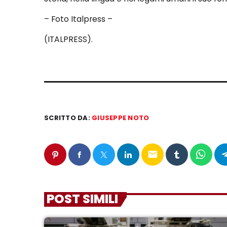
– Foto Italpress –
(ITALPRESS).
SCRITTO DA:
GIUSEPPE NOTO
email
POST SIMILI