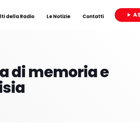
A
play_arrow
olti della Radio
Le Notizie
Contatti
close
sta di memoria e
isia