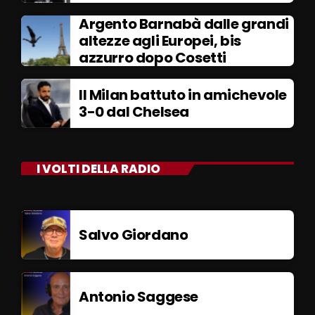
Argento Barnabà dalle grandi
altezze agli Europei, bis
azzurro dopo Cosetti
Il Milan battuto in amichevole
3-0 dal Chelsea
I VOLTI DELLA RADIO
Salvo Giordano
Antonio Saggese