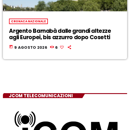
CRONACA NAZIONALE
Argento Barnabà dalle grandi altezze
agli Europei, bis azzurro dopo Cosetti
today
9 AGOSTO 2026
6
JCOM TELECOMUNICAZIONI