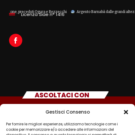
one, preceduti Ogura e Bezzecchi
Argento Barnabà dalle grandi altezze agli Eu
Licenza Siae n° 1416
ASCOLTACI CON
Gestisci Consenso
Per fornire le migliori esperienze, utilizziamo tecnologie come i
cookie per memorizzare e/o accedere alle informazioni del
dispositivo. Il consenso a queste tecnologie ci permetterà di