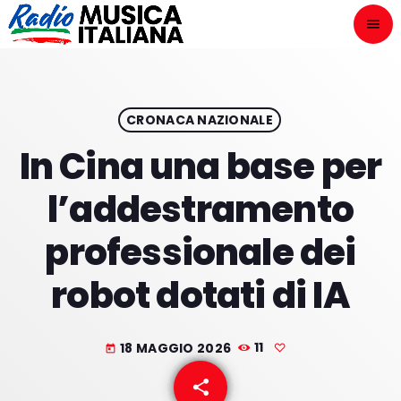
menu
close
ASCOLTA
play_arrow
CRONACA NAZIONALE
In Cina una base per
play_arrow
ONAIR
l’addestramento
professionale dei
robot dotati di IA
HOME
NOVITÀ DISCOGRAFICHE
18 MAGGIO 2026
11
today
I PROGRAMMI
share
email