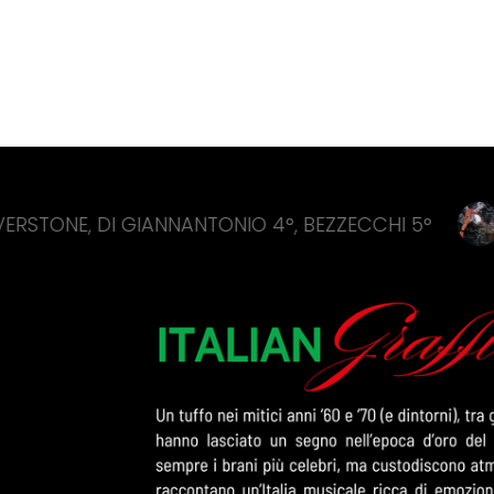
 GIANNANTONIO 4°, BEZZECCHI 5°
ITALIA D’A