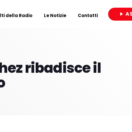
A
play_arrow
olti della Radio
Le Notizie
Contatti
close
hez ribadisce il
o