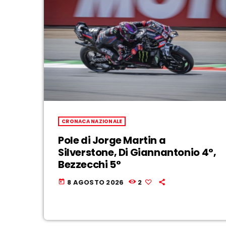
CRONACA NAZIONALE
Pole di Jorge Martin a
Silverstone, Di Giannantonio 4°,
Bezzecchi 5°
8 AGOSTO 2026
2
today