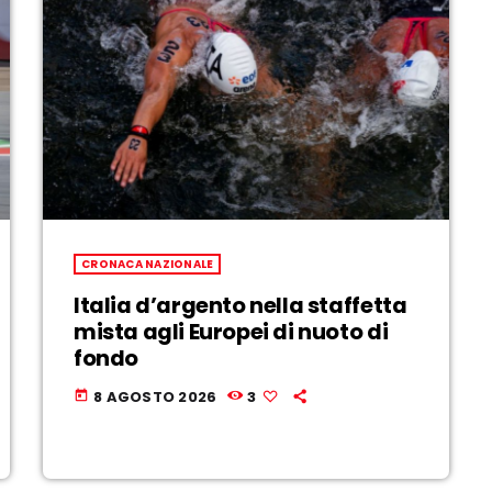
CRONACA NAZIONALE
Italia d’argento nella staffetta
mista agli Europei di nuoto di
fondo
8 AGOSTO 2026
3
today