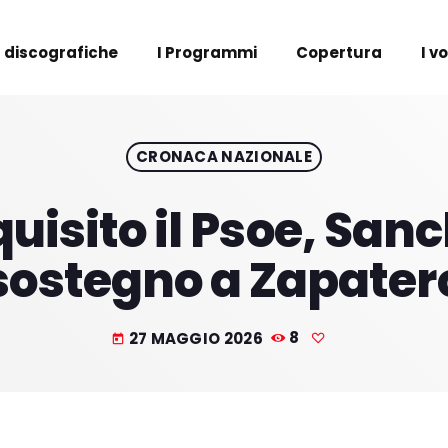
 discografiche
I Programmi
Copertura
I v
CRONACA NAZIONALE
isito il Psoe, Sanc
sostegno a Zapater
27 MAGGIO 2026
8
today