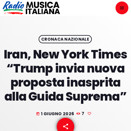
menu
close
ASCOLTA
play_arrow
CRONACA NAZIONALE
Iran, New York Times
play_arrow
ONAIR
“Trump invia nuova
proposta inasprita
alla Guida Suprema”
HOME
NOVITÀ DISCOGRAFICHE
1 GIUGNO 2026
7
today
I PROGRAMMI
share
email