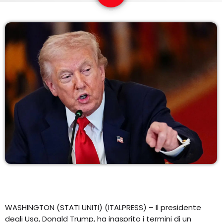
COPERTURA
I VOLTI DELLA RADIO
LE NOTIZIE
CONTATTI
WASHINGTON (STATI UNITI) (ITALPRESS) – Il presidente
degli Usa, Donald Trump, ha inasprito i termini di un