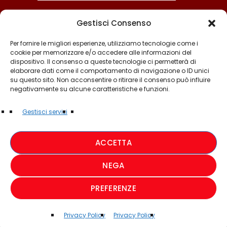
Gestisci Consenso
Per fornire le migliori esperienze, utilizziamo tecnologie come i
cookie per memorizzare e/o accedere alle informazioni del
dispositivo. Il consenso a queste tecnologie ci permetterà di
elaborare dati come il comportamento di navigazione o ID unici
su questo sito. Non acconsentire o ritirare il consenso può influire
negativamente su alcune caratteristiche e funzioni.
©2025 - TUTTI I DIRITTI SONO RISERVATI A RADIO
Gestisci servizi
MUSICA ITALIANA
ACCETTA
PRIVACY POLICY
NEGA
COOKIE POLICY
PREFERENZE
CREDIT
Privacy Policy
Privacy Policy