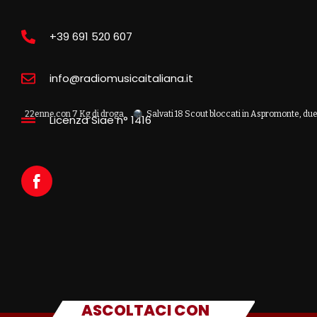
+39 691 520 607
info@radiomusicaitaliana.it
a 22enne con 7 Kg di droga
Salvati 18 Scout bloccati in Aspromonte, due recup
Licenza Siae n° 1416
ASCOLTACI CON