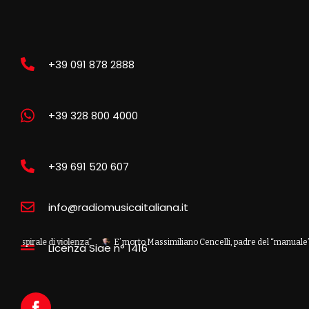
+39 091 878 2888
+39 328 800 4000
+39 691 520 607
info@radiomusicaitaliana.it
ale di violenza”
E’ morto Massimiliano Cencelli, padre del “manuale” omoni
Licenza Siae n° 1416