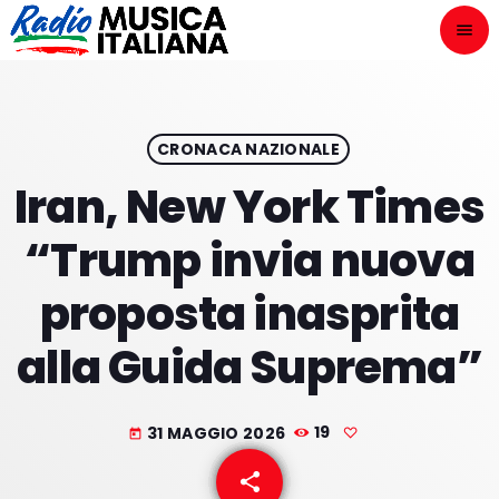
menu
close
ASCOLTA
play_arrow
CRONACA NAZIONALE
Iran, New York Times
play_arrow
ONAIR
“Trump invia nuova
proposta inasprita
alla Guida Suprema”
HOME
NOVITÀ DISCOGRAFICHE
31 MAGGIO 2026
19
today
I PROGRAMMI
share
email