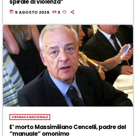
spirale di violenza”
today
9 AGOSTO 2026
3
CRONACA NAZIONALE
E’ morto Massimiliano Cencelli, padre del
“manuale” omonimo