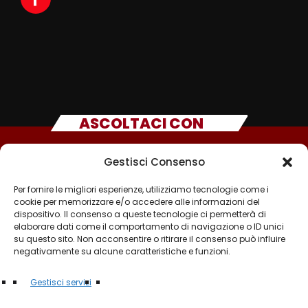
ASCOLTACI CON
Gestisci Consenso
Per fornire le migliori esperienze, utilizziamo tecnologie come i
cookie per memorizzare e/o accedere alle informazioni del
dispositivo. Il consenso a queste tecnologie ci permetterà di
elaborare dati come il comportamento di navigazione o ID unici
su questo sito. Non acconsentire o ritirare il consenso può influire
negativamente su alcune caratteristiche e funzioni.
©2025 - TUTTI I DIRITTI SONO RISERVATI A RADIO
Gestisci servizi
MUSICA ITALIANA