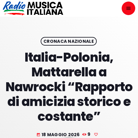
menu
close
ASCOLTA
play_arrow
CRONACA NAZIONALE
Italia-Polonia,
play_arrow
ONAIR
Mattarella a
Nawrocki “Rapporto
di amicizia storico e
HOME
costante”
NOVITÀ DISCOGRAFICHE
I PROGRAMMI
18 MAGGIO 2026
9
today