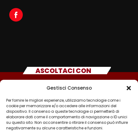
ASCOLTACI CON
Gestisci Consenso
Per fornire le migliori esperienze, utilizziamo tecnologie come i
cookie per memorizzare e/o accedere alle informazioni del
dispositivo. Il consenso a queste tecnologie ci permetterà di
elaborare dati come il comportamento di navigazione o ID unici
su questo sito. Non acconsentire o ritirare il consenso può influire
negativamente su alcune caratteristiche e funzioni.
©2025 - TUTTI I DIRITTI SONO RISERVATI A RADIO