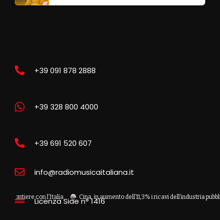
+39 091 878 2888
+39 328 800 4000
+39 691 520 607
info@radiomusicaitaliana.it
iere con l’Italia
Cina, in aumento dell’11,3% i ricavi dell’industria pubblicitaria
Licenza Siae n° 1416