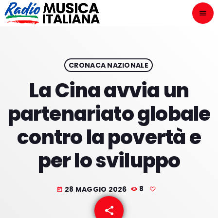
menu
close
ASCOLTA
play_arrow
CRONACA NAZIONALE
La Cina avvia un
play_arrow
ONAIR
partenariato globale
contro la povertà e
per lo sviluppo
HOME
NOVITÀ DISCOGRAFICHE
28 MAGGIO 2026
8
today
I PROGRAMMI
share
email