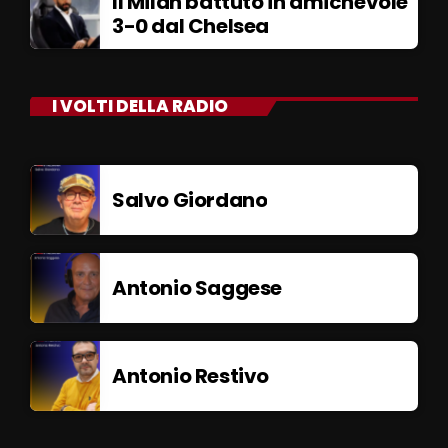
Il Milan battuto in amichevole
3-0 dal Chelsea
I VOLTI DELLA RADIO
Salvo Giordano
Antonio Saggese
Antonio Restivo