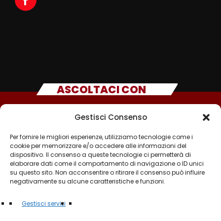
ASCOLTACI CON
Gestisci Consenso
Per fornire le migliori esperienze, utilizziamo tecnologie come i
cookie per memorizzare e/o accedere alle informazioni del
dispositivo. Il consenso a queste tecnologie ci permetterà di
elaborare dati come il comportamento di navigazione o ID unici
su questo sito. Non acconsentire o ritirare il consenso può influire
negativamente su alcune caratteristiche e funzioni.
©2025 - TUTTI I DIRITTI SONO RISERVATI A RADIO
Gestisci servizi
MUSICA ITALIANA