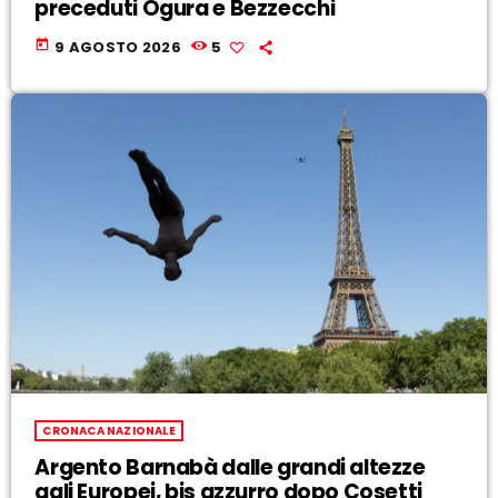
preceduti Ogura e Bezzecchi
today
9 AGOSTO 2026
5
CRONACA NAZIONALE
Argento Barnabà dalle grandi altezze
agli Europei, bis azzurro dopo Cosetti