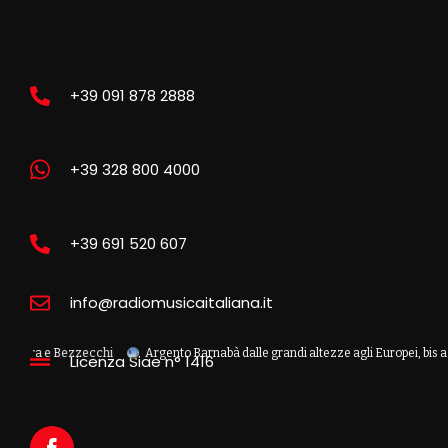
+39 091 878 2888
+39 328 800 4000
+39 691 520 607
info@radiomusicaitaliana.it
a e Bezzecchi
Argento Barnabà dalle grandi altezze agli Europei, bis azzurro 
Licenza Siae n° 1416