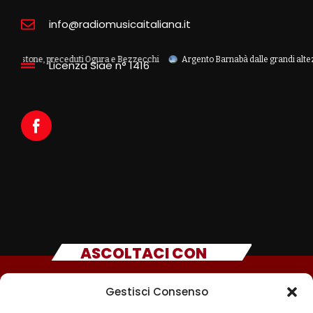
info@radiomusicaitaliana.it
stone, preceduti Ogura e Bezzecchi
Argento Barnabà dalle grandi altezze agli 
Licenza Siae n° 1416
ASCOLTACI CON
Gestisci Consenso