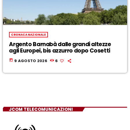
CRONACA NAZIONALE
Argento Barnabà dalle grandi altezze
agli Europei, bis azzurro dopo Cosetti
today
9 AGOSTO 2026
6
JCOM TELECOMUNICAZIONI