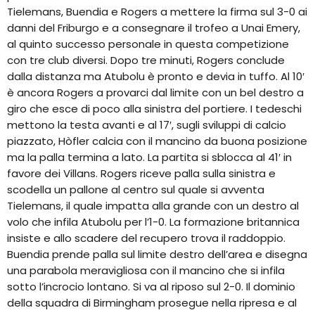
Tielemans, Buendia e Rogers a mettere la firma sul 3-0 ai
danni del Friburgo e a consegnare il trofeo a Unai Emery,
al quinto successo personale in questa competizione
con tre club diversi. Dopo tre minuti, Rogers conclude
dalla distanza ma Atubolu è pronto e devia in tuffo. Al 10′
è ancora Rogers a provarci dal limite con un bel destro a
giro che esce di poco alla sinistra del portiere. I tedeschi
mettono la testa avanti e al 17′, sugli sviluppi di calcio
piazzato, Hòfler calcia con il mancino da buona posizione
ma la palla termina a lato. La partita si sblocca al 41′ in
favore dei Villans. Rogers riceve palla sulla sinistra e
scodella un pallone al centro sul quale si avventa
Tielemans, il quale impatta alla grande con un destro al
volo che infila Atubolu per l’1-0. La formazione britannica
insiste e allo scadere del recupero trova il raddoppio.
Buendia prende palla sul limite destro dell’area e disegna
una parabola meravigliosa con il mancino che si infila
sotto l’incrocio lontano. Si va al riposo sul 2-0. Il dominio
della squadra di Birmingham prosegue nella ripresa e al