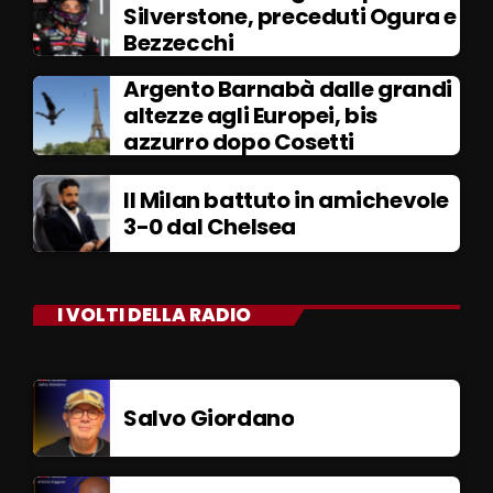
Silverstone, preceduti Ogura e
Bezzecchi
Argento Barnabà dalle grandi
altezze agli Europei, bis
azzurro dopo Cosetti
Il Milan battuto in amichevole
3-0 dal Chelsea
I VOLTI DELLA RADIO
Salvo Giordano