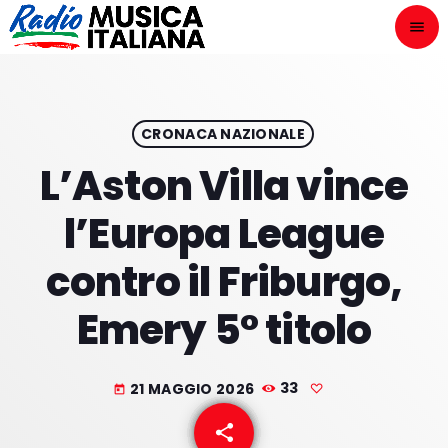
menu
close
ASCOLTA
play_arrow
CRONACA NAZIONALE
L’Aston Villa vince
play_arrow
ONAIR
l’Europa League
contro il Friburgo,
Emery 5° titolo
HOME
NOVITÀ DISCOGRAFICHE
21 MAGGIO 2026
33
today
I PROGRAMMI
share
email