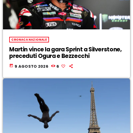
CRONACA NAZIONALE
Martin vince la gara Sprint a Silverstone,
preceduti Ogura e Bezzecchi
today
9 AGOSTO 2026
6