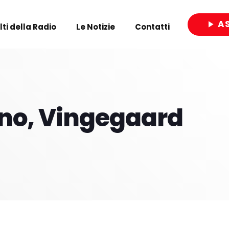
A
play_arrow
olti della Radio
Le Notizie
Contatti
close
lano, Vingegaard