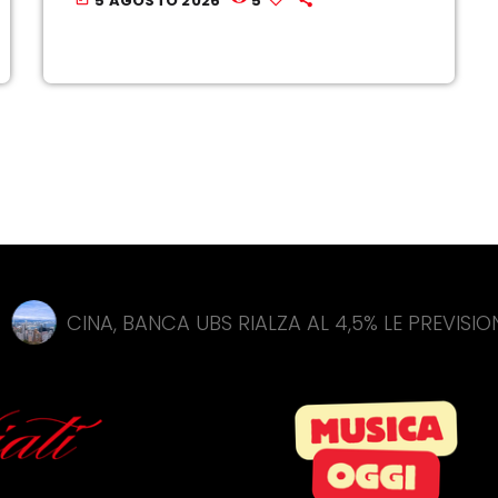
5 AGOSTO 2026
5
, BANCA UBS RIALZA AL 4,5% LE PREVISIONI SU CRESC