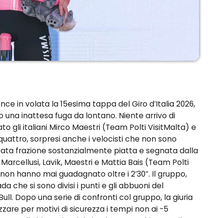
ce in volata la 15esima tappa del Giro d’Italia 2026,
 una inattesa fuga da lontano. Niente arrivo di
o gli italiani Mirco Maestri (Team Polti VisitMalta) e
 quattro, sorpresi anche i velocisti che non sono
è stata frazione sostanzialmente piatta e segnata dalla
Marcellusi, Lavik, Maestri e Mattia Bais (Team Polti
 non hanno mai guadagnato oltre i 2’30”. Il gruppo,
da che si sono divisi i punti e gli abbuoni del
ull. Dopo una serie di confronti col gruppo, la giuria
zzare per motivi di sicurezza i tempi non ai -5