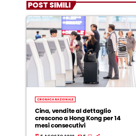
POST SIMILI
CRONACA NAZIONALE
Cina, vendite al dettaglio
crescono a Hong Kong per 14
mesi consecutivi
today