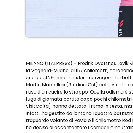
MILANO (ITALPRESS) – Fredrik Dversnes Lavik vin
la Voghera-Milano, di 157 chilometri, coronando
gruppo, il 29enne corridore norvegese ha beffat
Martin Marcellusi (Bardiani Csf) nella volata a
riusciti a ricucire lo strappo. Quella odierna 
fuga di giornata partita dopo pochi chilometri. 
VisitMalta) hanno dettato il ritmo in testa, ma
infatti, ha gestito da lontano i quattro battistra
traguardo volante di Pavia e il chilometro Red B
ha deciso di accontentare i corridori e neutrali