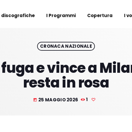
 discografiche
I Programmi
Copertura
I v
CRONACA NAZIONALE
 fuga e vince a Mi
resta in rosa
25 MAGGIO 2026
1
today