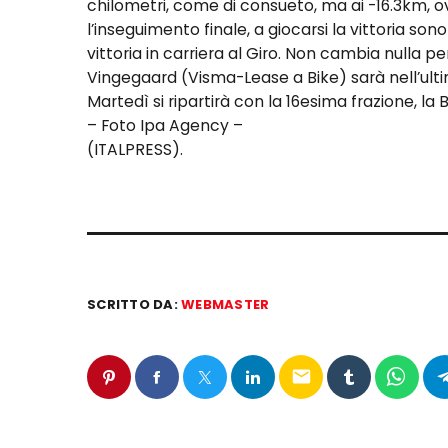
chilometri, come di consueto, ma ai -16.3km, ov
l’inseguimento finale, a giocarsi la vittoria sono
vittoria in carriera al Giro. Non cambia nulla p
Vingegaard (Visma-Lease a Bike) sarà nell’ultimo
Martedì si ripartirà con la 16esima frazione, la B
– Foto Ipa Agency –
(ITALPRESS).
SCRITTO DA:
WEBMASTER
email