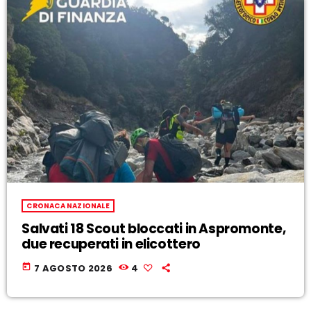
CRONACA NAZIONALE
Salvati 18 Scout bloccati in Aspromonte,
due recuperati in elicottero
today
7 AGOSTO 2026
4