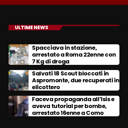
ULTIME NEWS
Spacciava in stazione,
arrestato a Roma 22enne con
7 Kg di droga
Salvati 18 Scout bloccati in
Aspromonte, due recuperati in
elicottero
Faceva propaganda all’Isis e
aveva tutorial per bombe,
arrestato 16enne a Como