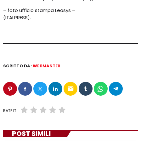
– foto ufficio stampa Leasys –
(ITALPRESS).
SCRITTO DA:
WEBMASTER
email
RATE IT
POST SIMILI