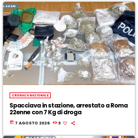
CRONACA NAZIONALE
Spacciava in stazione, arrestato a Roma
22enne con 7 Kg di droga
today
7 AGOSTO 2026
3