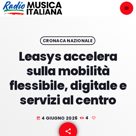
menu
close
ASCOLTA
play_arrow
CRONACA NAZIONALE
Leasys accelera
play_arrow
ONAIR
sulla mobilità
flessibile, digitale e
servizi al centro
HOME
NOVITÀ DISCOGRAFICHE
4 GIUGNO 2026
4
today
I PROGRAMMI
share
email