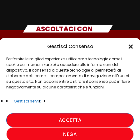
ASCOLTACI CON
Gestisci Consenso
Per fornire le migliori esperienze, utilizziamo tecnologie come i
cookie per memorizzare e/o accedere alle informazioni del
dispositivo. Il consenso a queste tecnologie ci permetterà di
elaborare dati come il comportamento di navigazione o ID unici
su questo sito. Non acconsentire o ritirare il consenso può influire
negativamente su alcune caratteristiche e funzioni.
©2025 - TUTTI I DIRITTI SONO RISERVATI A RADIO
Gestisci servizi
MUSICA ITALIANA
ACCETTA
PRIVACY POLICY
NEGA