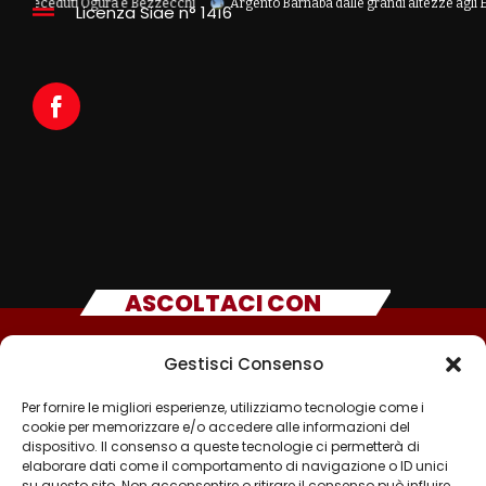
ceduti Ogura e Bezzecchi
Argento Barnabà dalle grandi altezze agli Europei, b
Licenza Siae n° 1416
ASCOLTACI CON
Gestisci Consenso
Per fornire le migliori esperienze, utilizziamo tecnologie come i
cookie per memorizzare e/o accedere alle informazioni del
dispositivo. Il consenso a queste tecnologie ci permetterà di
elaborare dati come il comportamento di navigazione o ID unici
su questo sito. Non acconsentire o ritirare il consenso può influire