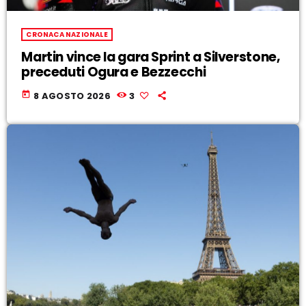
CRONACA NAZIONALE
Martin vince la gara Sprint a Silverstone,
preceduti Ogura e Bezzecchi
today
8 AGOSTO 2026
3