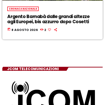
CRONACA NAZIONALE
Argento Barnabà dalle grandi altezze
agli Europei, bis azzurro dopo Cosetti
today
8 AGOSTO 2026
2
JCOM TELECOMUNICAZIONI