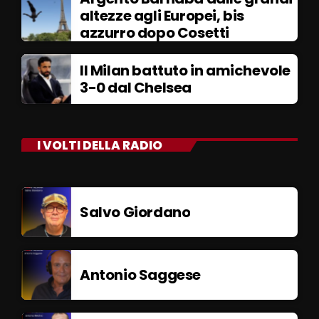
altezze agli Europei, bis
azzurro dopo Cosetti
Il Milan battuto in amichevole
3-0 dal Chelsea
I VOLTI DELLA RADIO
Salvo Giordano
Antonio Saggese