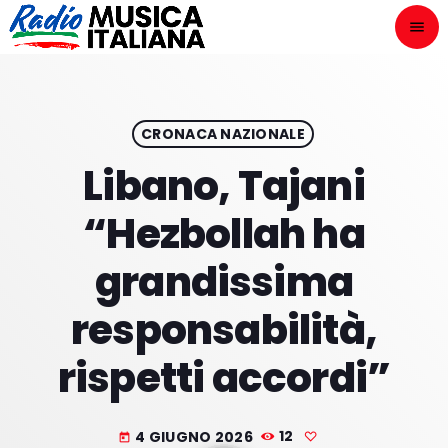
menu
close
ASCOLTA
play_arrow
CRONACA NAZIONALE
Libano, Tajani
play_arrow
ONAIR
“Hezbollah ha
grandissima
responsabilità,
HOME
rispetti accordi”
NOVITÀ DISCOGRAFICHE
I PROGRAMMI
4 GIUGNO 2026
12
today