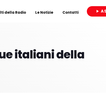
A
play_arrow
olti della Radio
Le Notizie
Contatti
close
ue italiani della