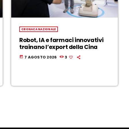
CRONACA NAZIONALE
Robot, IA e farmaci innovativi
trainano l’export della Cina
7 AGOSTO 2026
3
today