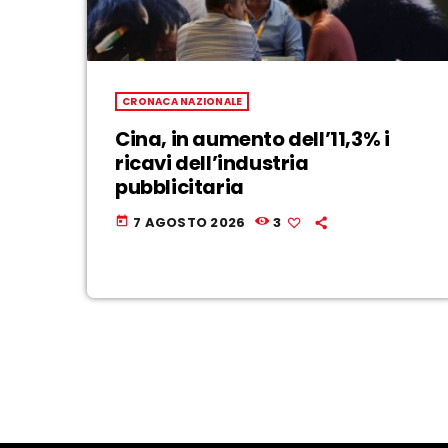
CRONACA NAZIONALE
Cina, in aumento dell’11,3% i
ricavi dell’industria
pubblicitaria
7 AGOSTO 2026
3
today