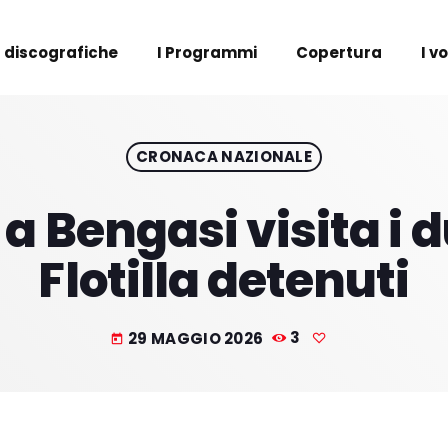
 discografiche
I Programmi
Copertura
I v
CRONACA NAZIONALE
e a Bengasi visita i d
Flotilla detenuti
29 MAGGIO 2026
3
today