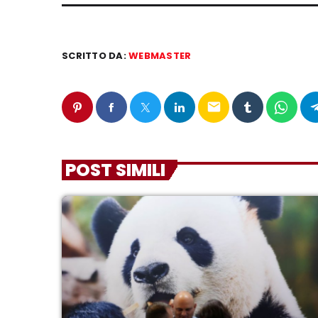
SCRITTO DA:
WEBMASTER
email
POST SIMILI