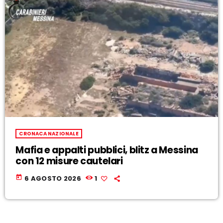
CRONACA NAZIONALE
Mafia e appalti pubblici, blitz a Messina
con 12 misure cautelari
today
6 AGOSTO 2026
1