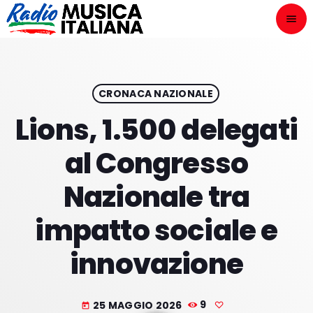
menu
close
ASCOLTA
play_arrow
CRONACA NAZIONALE
Lions, 1.500 delegati
play_arrow
ONAIR
al Congresso
Nazionale tra
impatto sociale e
HOME
innovazione
NOVITÀ DISCOGRAFICHE
I PROGRAMMI
25 MAGGIO 2026
9
today