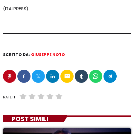
(ITALPRESS).
SCRITTO DA:
GIUSEPPE NOTO
email
RATE IT
POST SIMILI