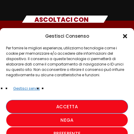
ASCOLTACI CON
Gestisci Consenso
Per fornire le migliori esperienze, utilizziamo tecnologie come i
cookie per memorizzare e/o accedere alle informazioni del
dispositivo. Il consenso a queste tecnologie ci permetterà di
elaborare dati come il comportamento di navigazione o ID unici
su questo sito. Non acconsentire o ritirare il consenso può influire
negativamente su alcune caratteristiche e funzioni.
©2025 - TUTTI I DIRITTI SONO RISERVATI A RADIO
Gestisci servizi
MUSICA ITALIANA
ACCETTA
PRIVACY POLICY
NEGA
COOKIE POLICY
PREFERENZE