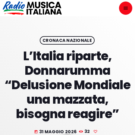
menu
close
ASCOLTA
play_arrow
CRONACA NAZIONALE
L’Italia riparte,
play_arrow
ONAIR
Donnarumma
“Delusione Mondiale
una mazzata,
HOME
bisogna reagire”
NOVITÀ DISCOGRAFICHE
I PROGRAMMI
31 MAGGIO 2026
32
today