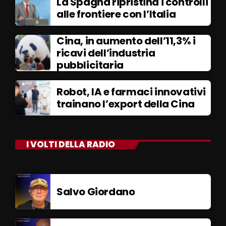
La Spagna ripristina i controlli
alle frontiere con l’Italia
Cina, in aumento dell’11,3% i
ricavi dell’industria
pubblicitaria
Robot, IA e farmaci innovativi
trainano l’export della Cina
I VOLTI DELLA RADIO
Salvo Giordano