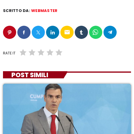
SCRITTO DA:
WEBMASTER
email
RATE IT
POST SIMILI