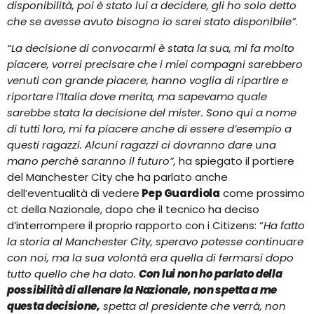
disponibilità, poi è stato lui a decidere, gli ho solo detto
che se avesse avuto bisogno io sarei stato disponibile”
.
“La decisione di convocarmi è stata la sua, mi fa molto
piacere, vorrei precisare che i miei compagni sarebbero
venuti con grande piacere, hanno voglia di ripartire e
riportare l’Italia dove merita, ma sapevamo quale
sarebbe stata la decisione del mister. Sono qui a nome
di tutti loro, mi fa piacere anche di essere d’esempio a
questi ragazzi. Alcuni ragazzi ci dovranno dare una
mano perchè saranno il futuro”,
ha spiegato il portiere
del Manchester City che ha parlato anche
dell’eventualità di vedere
Pep Guardiola
come prossimo
ct della Nazionale, dopo che il tecnico ha deciso
d’interrompere il proprio rapporto con i Citizens: “
Ha fatto
la storia al Manchester City, speravo potesse continuare
con noi, ma la sua volontà era quella di fermarsi dopo
tutto quello che ha dato.
Con lui non ho parlato della
possibilità di allenare la Nazionale, non spetta a me
questa decisione,
spetta al presidente che verrà, non