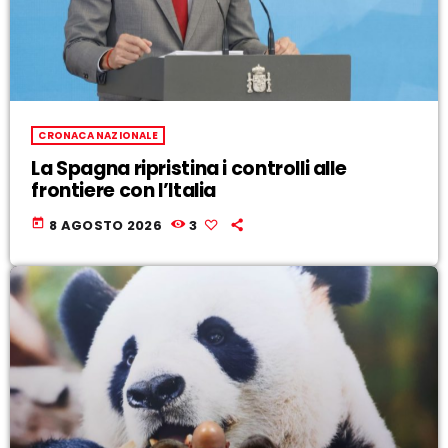
CRONACA NAZIONALE
La Spagna ripristina i controlli alle
frontiere con l’Italia
today
8 AGOSTO 2026
3