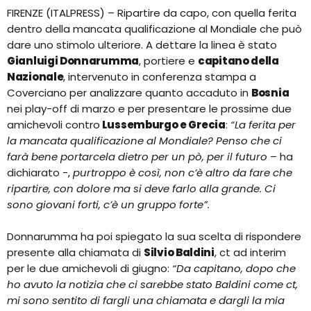
FIRENZE (ITALPRESS) – Ripartire da capo, con quella ferita
dentro della mancata qualificazione al Mondiale che può
dare uno stimolo ulteriore. A dettare la linea è stato
Gianluigi Donnarumma
, portiere e
capitano della
Nazionale
, intervenuto in conferenza stampa a
Coverciano per analizzare quanto accaduto in
Bosnia
nei play-off di marzo e per presentare le prossime due
amichevoli contro
Lussemburgo e Grecia
:
“La ferita per
la mancata qualificazione al Mondiale? Penso che ci
farà bene portarcela dietro per un pò, per il futuro
– ha
dichiarato -,
purtroppo è così, non c’è altro da fare che
ripartire, con dolore ma si deve farlo alla grande. Ci
sono giovani forti, c’è un gruppo forte”.
Donnarumma ha poi spiegato la sua scelta di rispondere
presente alla chiamata di
Silvio Baldini
, ct ad interim
per le due amichevoli di giugno:
“Da capitano, dopo che
ho avuto la notizia che ci sarebbe stato Baldini come ct,
mi sono sentito di fargli una chiamata e dargli la mia