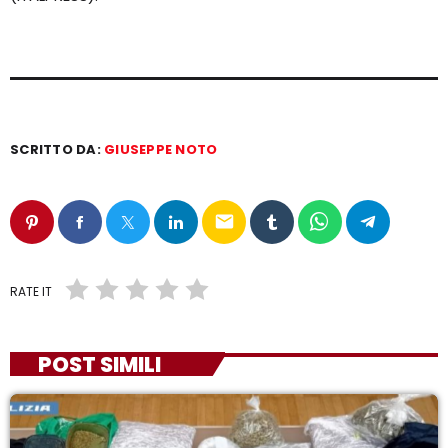
SCRITTO DA:
GIUSEPPE NOTO
email
RATE IT
POST SIMILI