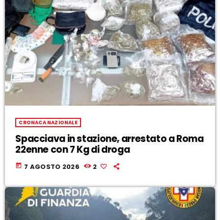
CRONACA NAZIONALE
Spacciava in stazione, arrestato a Roma
22enne con 7 Kg di droga
today
7 AGOSTO 2026
2