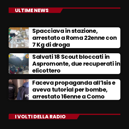
ULTIME NEWS
Spacciava in stazione,
arrestato a Roma 22enne con
7 Kg di droga
Salvati 18 Scout bloccati in
Aspromonte, due recuperati in
elicottero
Faceva propaganda all’Isis e
aveva tutorial per bombe,
arrestato 16enne a Como
I VOLTI DELLA RADIO