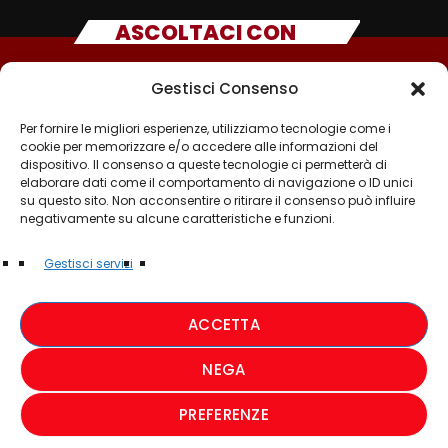
ASCOLTACI CON
Gestisci Consenso
Per fornire le migliori esperienze, utilizziamo tecnologie come i
cookie per memorizzare e/o accedere alle informazioni del
dispositivo. Il consenso a queste tecnologie ci permetterà di
elaborare dati come il comportamento di navigazione o ID unici
su questo sito. Non acconsentire o ritirare il consenso può influire
negativamente su alcune caratteristiche e funzioni.
©2025 - TUTTI I DIRITTI SONO RISERVATI A RADIO
Gestisci servizi
MUSICA ITALIANA
ACCETTA
PRIVACY POLICY
NEGA
COOKIE POLICY
PREFERENZE
CREDIT