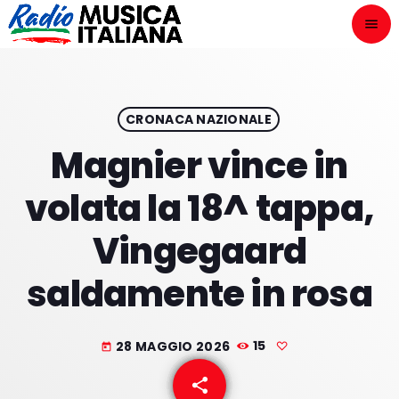
menu
close
ASCOLTA
play_arrow
CRONACA NAZIONALE
Magnier vince in
play_arrow
ONAIR
volata la 18^ tappa,
Vingegaard
saldamente in rosa
HOME
NOVITÀ DISCOGRAFICHE
28 MAGGIO 2026
15
today
I PROGRAMMI
share
email