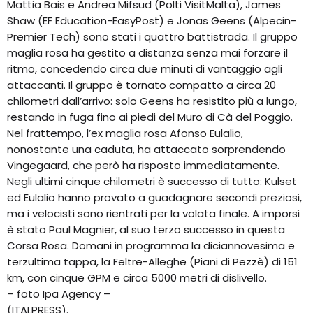
Mattia Bais e Andrea Mifsud (Polti VisitMalta), James
Shaw (EF Education-EasyPost) e Jonas Geens (Alpecin-
Premier Tech) sono stati i quattro battistrada. Il gruppo
maglia rosa ha gestito a distanza senza mai forzare il
ritmo, concedendo circa due minuti di vantaggio agli
attaccanti. Il gruppo è tornato compatto a circa 20
chilometri dall’arrivo: solo Geens ha resistito più a lungo,
restando in fuga fino ai piedi del Muro di Cà del Poggio.
Nel frattempo, l’ex maglia rosa Afonso Eulalio,
nonostante una caduta, ha attaccato sorprendendo
Vingegaard, che però ha risposto immediatamente.
Negli ultimi cinque chilometri è successo di tutto: Kulset
ed Eulalio hanno provato a guadagnare secondi preziosi,
ma i velocisti sono rientrati per la volata finale. A imporsi
è stato Paul Magnier, al suo terzo successo in questa
Corsa Rosa. Domani in programma la diciannovesima e
terzultima tappa, la Feltre-Alleghe (Piani di Pezzè) di 151
km, con cinque GPM e circa 5000 metri di dislivello.
– foto Ipa Agency –
(ITALPRESS).