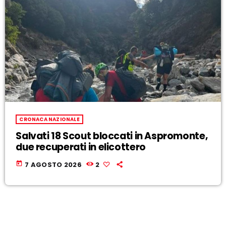
CRONACA NAZIONALE
Salvati 18 Scout bloccati in Aspromonte,
due recuperati in elicottero
today
7 AGOSTO 2026
2