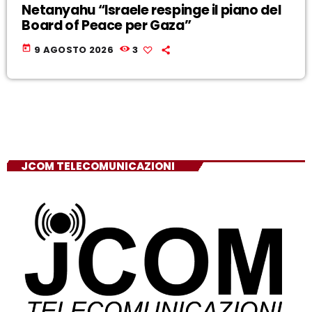
Netanyahu “Israele respinge il piano del
Board of Peace per Gaza”
today
9 AGOSTO 2026
3
JCOM TELECOMUNICAZIONI