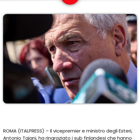
COPERTURA
I VOLTI DELLA RADIO
LE NOTIZIE
CONTATTI
ROMA (ITALPRESS) – Il vicepremier e ministro degli Esteri,
Antonio Tajani, ha ringraziato i sub finlandesi che hanno