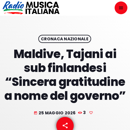
menu
close
ASCOLTA
play_arrow
CRONACA NAZIONALE
Maldive, Tajani ai
play_arrow
ONAIR
sub finlandesi
“Sincera gratitudine
a nome del governo”
HOME
NOVITÀ DISCOGRAFICHE
25 MAGGIO 2026
3
today
I PROGRAMMI
share
email