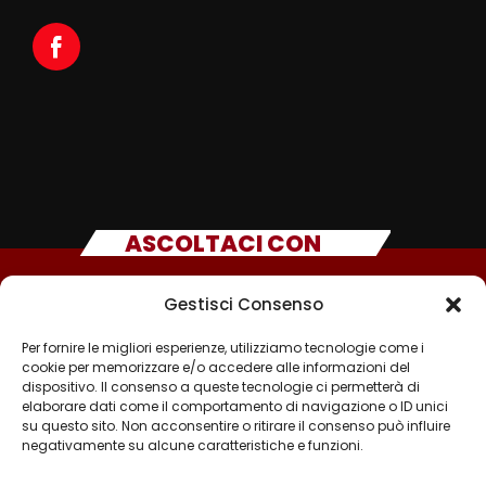
ASCOLTACI CON
Gestisci Consenso
Per fornire le migliori esperienze, utilizziamo tecnologie come i
cookie per memorizzare e/o accedere alle informazioni del
dispositivo. Il consenso a queste tecnologie ci permetterà di
elaborare dati come il comportamento di navigazione o ID unici
su questo sito. Non acconsentire o ritirare il consenso può influire
negativamente su alcune caratteristiche e funzioni.
©2025 - TUTTI I DIRITTI SONO RISERVATI A RADIO