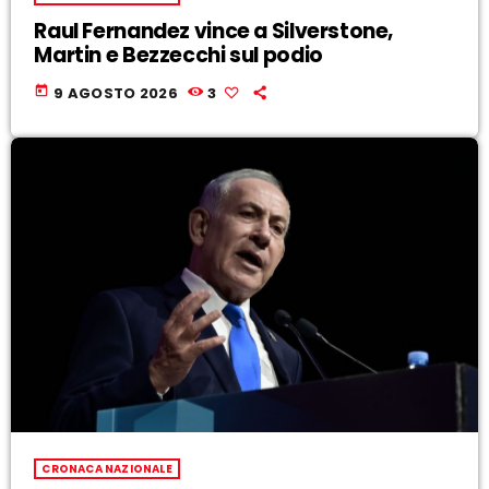
Raul Fernandez vince a Silverstone,
Martin e Bezzecchi sul podio
today
9 AGOSTO 2026
3
CRONACA NAZIONALE