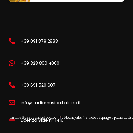
+39 091 878 2888
+39 328 800 4000
+39 691 520 607
info@radiomusicaitaliana.it
tin e Bezzecchi sul podio
Netanyahu “Israele respinge il piano del Board of 
Licenza Siae n° 1416