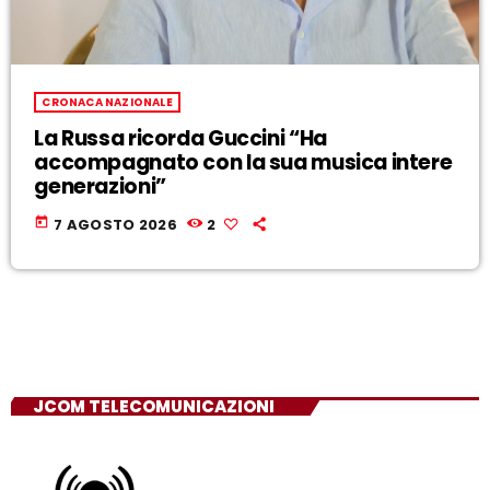
CRONACA NAZIONALE
La Russa ricorda Guccini “Ha
accompagnato con la sua musica intere
generazioni”
today
7 AGOSTO 2026
2
JCOM TELECOMUNICAZIONI