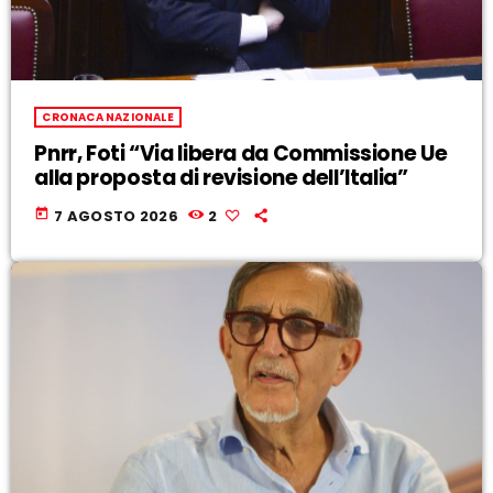
CRONACA NAZIONALE
Pnrr, Foti “Via libera da Commissione Ue
alla proposta di revisione dell’Italia”
today
7 AGOSTO 2026
2