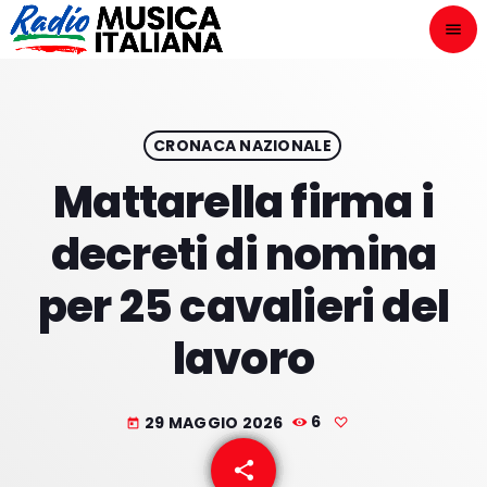
menu
close
ASCOLTA
play_arrow
CRONACA NAZIONALE
Mattarella firma i
play_arrow
ONAIR
decreti di nomina
per 25 cavalieri del
lavoro
HOME
NOVITÀ DISCOGRAFICHE
29 MAGGIO 2026
6
today
I PROGRAMMI
share
email