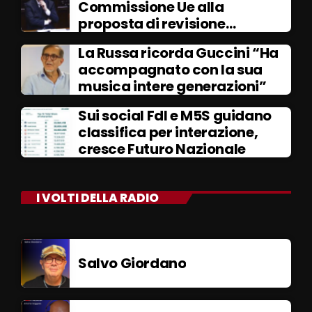
Commissione Ue alla
proposta di revisione
dell’Italia”
La Russa ricorda Guccini “Ha
accompagnato con la sua
musica intere generazioni”
Sui social FdI e M5S guidano
classifica per interazione,
cresce Futuro Nazionale
I VOLTI DELLA RADIO
Salvo Giordano