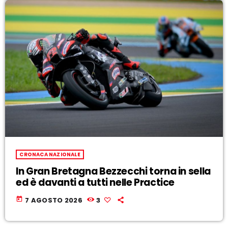
CRONACA NAZIONALE
In Gran Bretagna Bezzecchi torna in sella
ed è davanti a tutti nelle Practice
today
7 AGOSTO 2026
3