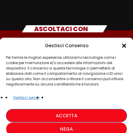
ASCOLTACI CON
Gestisci Consenso
Per fornire le migliori esperienze, utilizziamo tecnologie come i
cookie per memorizzare e/o accedere alle informazioni del
dispositivo. Il consenso a queste tecnologie ci permetterà di
elaborare dati come il comportamento di navigazione o ID unici
su questo sito. Non acconsentire o ritirare il consenso può influire
negativamente su alcune caratteristiche e funzioni.
©2025 - TUTTI I DIRITTI SONO RISERVATI A RADIO
Gestisci servizi
MUSICA ITALIANA
ACCETTA
PRIVACY POLICY
NEGA