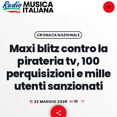
menu
close
ASCOLTA
play_arrow
CRONACA NAZIONALE
Maxi blitz contro la
play_arrow
ONAIR
pirateria tv, 100
perquisizioni e mille
utenti sanzionati
HOME
NOVITÀ DISCOGRAFICHE
22 MAGGIO 2026
10
today
I PROGRAMMI
share
email