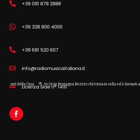
+39 091 878 2888
+39 328 800 4000
+39 691 520 607
info@radiomusicaitaliana.it
della Cina
In Gran Bretagna Bezzecchi torna in sella ed è davanti a tutti nelle
Licenza Siae n° 1416