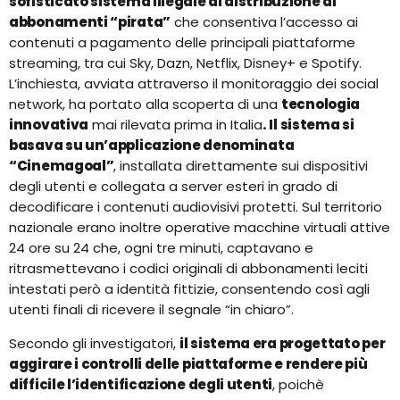
sofisticato sistema illegale di distribuzione di
abbonamenti “pirata”
che consentiva l’accesso ai
contenuti a pagamento delle principali piattaforme
streaming, tra cui Sky, Dazn, Netflix, Disney+ e Spotify.
L’inchiesta, avviata attraverso il monitoraggio dei social
network, ha portato alla scoperta di una
tecnologia
innovativa
mai rilevata prima in Italia
. Il sistema si
basava su un’applicazione denominata
“Cinemagoal”
, installata direttamente sui dispositivi
degli utenti e collegata a server esteri in grado di
decodificare i contenuti audiovisivi protetti. Sul territorio
nazionale erano inoltre operative macchine virtuali attive
24 ore su 24 che, ogni tre minuti, captavano e
ritrasmettevano i codici originali di abbonamenti leciti
intestati però a identità fittizie, consentendo così agli
utenti finali di ricevere il segnale “in chiaro”.
Secondo gli investigatori,
il sistema era progettato per
aggirare i controlli delle piattaforme e rendere più
difficile l’identificazione degli utenti
, poichè