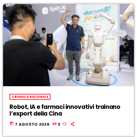
CRONACA NAZIONALE
Robot, IA e farmaci innovativi trainano
l’export della Cina
today
7 AGOSTO 2026
3