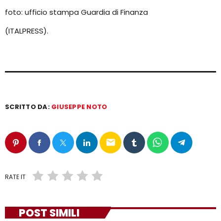
foto: ufficio stampa Guardia di Finanza
(ITALPRESS).
SCRITTO DA:
GIUSEPPE NOTO
email
RATE IT
POST SIMILI