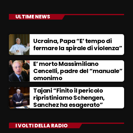
ULTIME NEWS
Ucraina, Papa “E’ tempo di
fermare la spirale di violenza”
E’ morto Massimiliano
Cencelli, padre del “manuale”
omonimo
Tajani “Finito il pericolo
ripristiniamo Schengen,
Sanchez ha esagerato”
I VOLTI DELLA RADIO