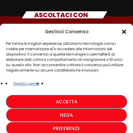
ASCOLTACI CON
Gestisci Consenso
Per fornire le migliori esperienze, utilizziamo tecnologie come i
cookie per memorizzare e/o accedere alle informazioni del
dispositivo. Il consenso a queste tecnologie ci permetterà di
elaborare dati come il comportamento di navigazione o ID unici
su questo sito. Non acconsentire o ritirare il consenso può influire
negativamente su alcune caratteristiche e funzioni.
©2025 - TUTTI I DIRITTI SONO RISERVATI A RADIO
Gestisci servizi
MUSICA ITALIANA
ACCETTA
PRIVACY POLICY
NEGA
COOKIE POLICY
PREFERENZE