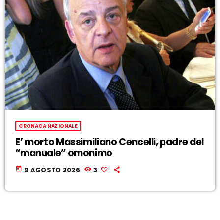
CRONACA NAZIONALE
E’ morto Massimiliano Cencelli, padre del
“manuale” omonimo
today
9 AGOSTO 2026
3