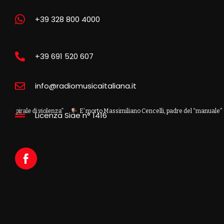
+39 328 800 4000
+39 691 520 607
info@radiomusicaitaliana.it
le di violenza”
E’ morto Massimiliano Cencelli, padre del “manuale” omonim
Licenza Siae n° 1416