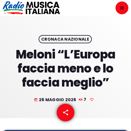
menu
close
ASCOLTA
play_arrow
CRONACA NAZIONALE
Meloni “L’Europa
play_arrow
ONAIR
faccia meno e lo
faccia meglio”
HOME
26 MAGGIO 2026
7
today
NOVITÀ DISCOGRAFICHE
share
email
I PROGRAMMI